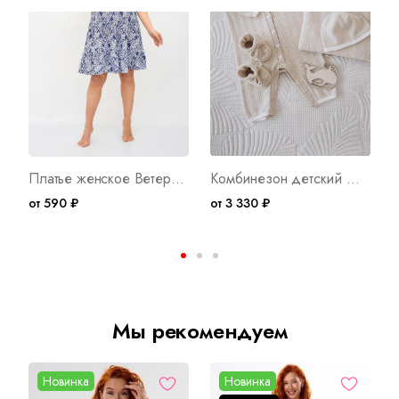
Платье женское Ветерок А Арт. 9024
Комбинезон детский №16 Б Арт. 8055
от 590 ₽
от 3 330 ₽
о
Мы рекомендуем
Новинка
Новинка