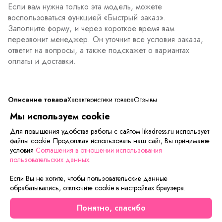
Если вам нужна только эта модель, можете
воспользоваться функцией «Быстрый заказ».
Заполните форму, и через короткое время вам
перезвонит менеджер. Он уточнит все условия заказа,
ответит на вопросы, а также подскажет о вариантах
оплаты и доставки.
Описание товара
Характеристики товара
Отзывы
Мы используем cookie
Тип ткани
: Трикотажное полотно
Для повышения удобства работы с сайтом likadress.ru использует
файлы cookie. Продолжая использовать наш сайт, Вы принимаете
условия
Соглашения в отношении использования
Сейчас на сайте смотрят
пользовательских данных
.
Если Вы не хотите, чтобы пользовательские данные
Осталось мало
обрабатывались, отключите cookie в настройках браузера.
Понятно, спасибо