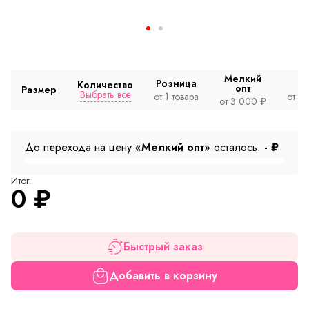
Мелкий
Розница
Количество
опт
Размер
Выбрать все
от 1 товара
от 2
от 3 000 ₽
До перехода на цену
«Мелкий опт»
осталось:
-
₽
Итог:
0
₽
Быстрый заказ
Добавить в корзину