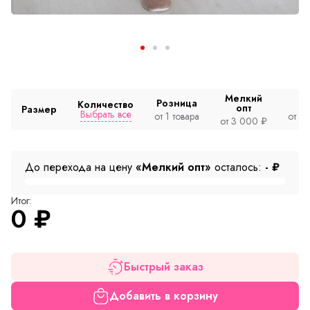
Мелкий
Розница
Количество
опт
Размер
Выбрать все
от 1 товара
от 2
от 3 000 ₽
До перехода на цену
«Мелкий опт»
осталось:
-
₽
Итог:
0
₽
Быстрый заказ
Добавить в корзину