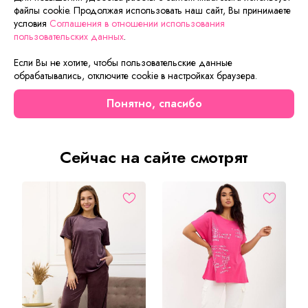
плюшевый халат с поясом на запах из ткани ультрасофт,
файлы cookie. Продолжая использовать наш сайт, Вы принимаете
брюки и футболка из ткани интерлок. Очень тёплый
условия
Соглашения в отношении использования
халатик с капюшоном и двумя удобными карманами.
пользовательских данных
.
Манжеты и края халата обработаны тканью, что и брюки.
Если Вы не хотите, чтобы пользовательские данные
Брюки прямого кроя на манжетах. Футболка с коротким
обрабатывались, отключите cookie в настройках браузера.
рукавом и
V
-образным вырезом горловины. Комфортный
и уютный домашний комплект влюбляет в себя своим
Понятно, спасибо
рисунком на ткани и необычным дизайном.
Сейчас на сайте смотрят