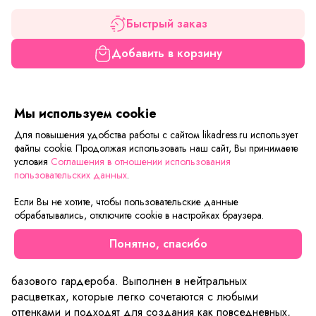
Быстрый заказ
Добавить в корзину
Если вам нужна только эта модель, можете
Мы используем cookie
воспользоваться функцией «Быстрый заказ».
Заполните форму, и через короткое время вам
Для повышения удобства работы с сайтом likadress.ru использует
перезвонит менеджер. Он уточнит все условия заказа,
файлы cookie. Продолжая использовать наш сайт, Вы принимаете
ответит на вопросы, а также подскажет о вариантах
условия
Соглашения в отношении использования
оплаты и доставки.
пользовательских данных
.
Если Вы не хотите, чтобы пользовательские данные
обрабатывались, отключите cookie в настройках браузера.
Описание товара
Характеристики товара
Отзывы
Понятно, спасибо
Классический джемпер — универсальная модель для
базового гардероба. Выполнен в нейтральных
расцветках, которые легко сочетаются с любыми
оттенками и подходят для создания как повседневных,