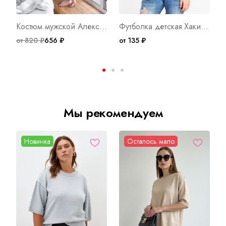
Костюм мужской Александр 3з Арт. 7181
Футболка детская Хаки Д Арт. 3510
от 820 ₽
656 ₽
от 135 ₽
о
Мы рекомендуем
Новинка
Осталось мало