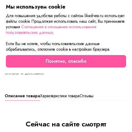
Мы используем cookie
Быстрый заказ
Для повышения удобства работы с сайтом likadress.ru использует
файлы cookie. Продолжая использовать наш сайт, Вы принимаете
Добавить в корзину
условия
Соглашения в отношении использования
пользовательских данных
.
Если вам нужна только эта модель, можете
Если Вы не хотите, чтобы пользовательские данные
воспользоваться функцией «Быстрый заказ».
обрабатывались, отключите cookie в настройках браузера.
Заполните форму, и через короткое время вам
перезвонит менеджер. Он уточнит все условия заказа,
Понятно, спасибо
ответит на вопросы, а также подскажет о вариантах
оплаты и доставки.
Описание товара
Характеристики товара
Отзывы
Сейчас на сайте смотрят