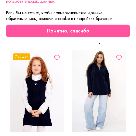
пользовательских данных
.
Детские шорты на мальчика. Модель прямого покроя с
карманами. Пояс на резинке со вставленным шнурком.
Если Вы не хотите, чтобы пользовательские данные
обрабатывались, отключите cookie в настройках браузера.
Шнурок позволяет фиксировать шорты на талии.
Понятно, спасибо
Сейчас на сайте смотрят
Скидка