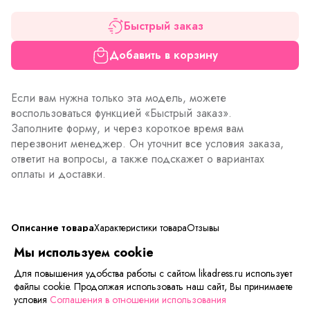
Быстрый заказ
Добавить в корзину
Если вам нужна только эта модель, можете
воспользоваться функцией «Быстрый заказ».
Заполните форму, и через короткое время вам
перезвонит менеджер. Он уточнит все условия заказа,
ответит на вопросы, а также подскажет о вариантах
оплаты и доставки.
Описание товара
Характеристики товара
Отзывы
Мы используем cookie
Длина изделий
:
Для повышения удобства работы с сайтом likadress.ru использует
28р - 41 см, 30р - 45 см, 32р - 49 см, 34р - 54 см, 36р -
файлы cookie. Продолжая использовать наш сайт, Вы принимаете
58 см, 38р - 62 см.
условия
Соглашения в отношении использования