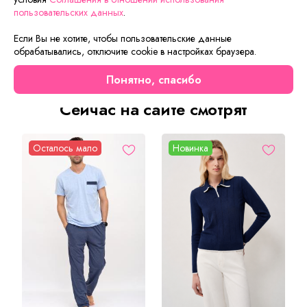
28р - 58 см, 30р - 64 см, 32р - 71 см, 34р - 77 см.
пользовательских данных
.
Стильные детские брюки на поясной резинке. Модель
Если Вы не хотите, чтобы пользовательские данные
прямого кроя. Брюки из эластичной, тягучей ткани с
обрабатывались, отключите cookie в настройках браузера.
вязаным рисунком.
Понятно, спасибо
Сейчас на сайте смотрят
Осталось мало
Новинка