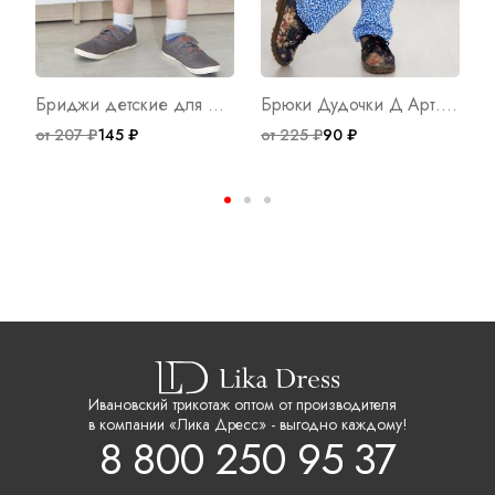
Бриджи детские для Мальчика Б Арт. 7317
Брюки Дудочки Д Арт. 3502
от 207 ₽
145 ₽
от 225 ₽
90 ₽
о
Ивановский трикотаж оптом от производителя
в компании «Лика Дресс» - выгодно каждому!
8 800 250 95 37