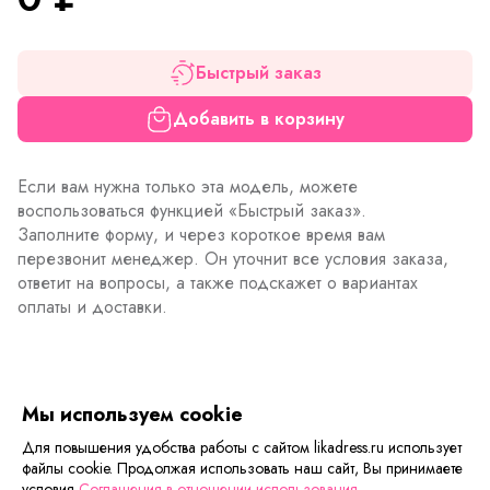
Быстрый заказ
Добавить в корзину
Если вам нужна только эта модель, можете
воспользоваться функцией «Быстрый заказ».
Заполните форму, и через короткое время вам
перезвонит менеджер. Он уточнит все условия заказа,
ответит на вопросы, а также подскажет о вариантах
оплаты и доставки.
Описание товара
Характеристики товара
Отзывы
Мы используем cookie
Тип ткани
: Жаккард в рубчик
Для повышения удобства работы с сайтом likadress.ru использует
файлы cookie. Продолжая использовать наш сайт, Вы принимаете
Длина изделий
:
условия
Соглашения в отношении использования