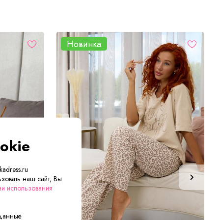
Новинка
okie
adress.ru
зовать наш сайт, Вы
ии использования
 данные