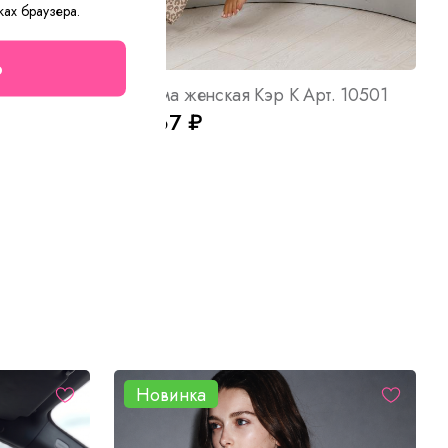
ках браузера.
о
Пижама женская Кэр К Арт. 10501
от 867 ₽
Новинка