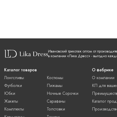
Ивановский трикотаж оптом от производит
в компании «Лика Дресс» - выгодно кажд
Каталог товаров
О фабрике
Лонгсливы
Костюмы
О компании
Футболки
Пижамы
КП для ваше
Юбки
Ночные Сорочки
Преимущест
Жакеты
Сарафаны
Каталог прод
Комплекты
Толстовки
Производств
Кардиганы
Туники