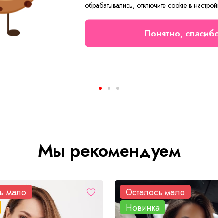
обрабатывались, отключите cookie в настрой
Понятно, спасиб
Футболка женская вязаная Поло Д/Р Арт. 10772
Тапки Женские Х Арт. 9523
 ₽
от 225 ₽
Мы рекомендуем
ь мало
Осталось мало
Новинка