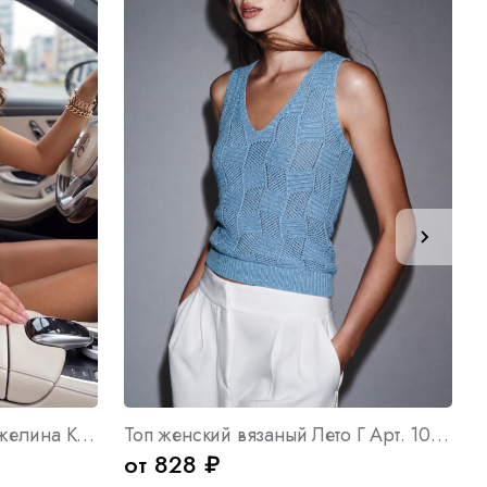
Топ женский вязаный Анджелина К Арт. 10737
Топ женский вязаный Лето Г Арт. 10769
от 828 ₽