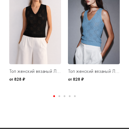
Топ женский вязаный Лето Ч Арт. 10751
Топ женский вязаный Лето Г Арт. 10769
от 828 ₽
от 828 ₽
о