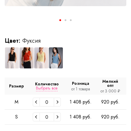
Цвет:
Фуксия
Мелкий
Розница
Количество
опт
Размер
Выбрать все
от 1 товара
о
от 3 000 ₽
M
1 408 руб.
920 руб.
S
1 408 руб.
920 руб.