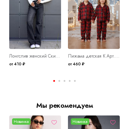
Лонгслив женский Скимс А Арт. 10569
Пижама детская К Арт. 9088
от 410 ₽
от 460 ₽
о
Мы рекомендуем
Новинка
Новинка