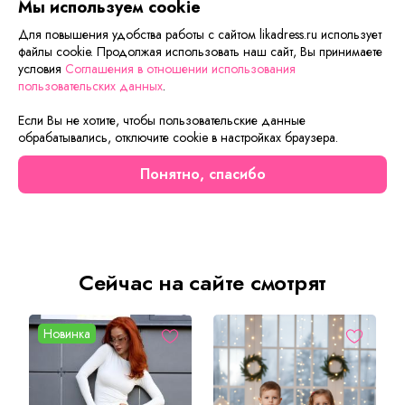
Мы используем cookie
Описание товара
Характеристики товара
Отзывы
Для повышения удобства работы с сайтом likadress.ru использует
файлы cookie. Продолжая использовать наш сайт, Вы принимаете
Откройте для себя женственность в каждой детали. Топ
условия
Соглашения в отношении использования
"Лето" из нежной пряжи с ажурным рисунком выглядит
пользовательских данных
.
благородно и изысканно
. Благодаря классическому V-
Если Вы не хотите, чтобы пользовательские данные
вырезу визуально вытягивает силуэт, а линия плеч
обрабатывались, отключите cookie в настройках браузера.
становится изящной и открытой. Силуэт мягко облегает
фигуру, подчеркивая достоинства, но не сковывая
Понятно, спасибо
движений. Идеальный выбор для прогулки, отдыха,
похода на работу или романтического вечера.
Сейчас на сайте смотрят
Новинка