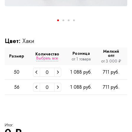
Цвет:
Хаки
Мелкий
Розница
Количество
опт
Размер
Выбрать все
от 1 товара
о
от 3 000 ₽
50
1 088 руб.
711 руб.
56
1 088 руб.
711 руб.
Итог: