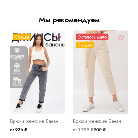
Мы рекомендуем
Скидка
Осталось мало
Скидка
Брюки женские Бананы М Арт. 9539
Брюки женские Бананы Арт. 8492
от 936 ₽
от 1 799 ₽
900 ₽
о