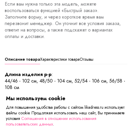
Если вам нужна только эта модель, можете
воспользоваться функцией «Быстрый заказ».
Заполните форму, и через короткое время вам
перезвонит менеджер. Он уточнит все условия заказа,
ответит на вопросы, а также подскажет о вариантах
оплаты и доставки.
Описание товара
Характеристики товара
Отзывы
Длина изделия р-р
:
44/46 - 102 см, 48/50 - 104 см, 52/54 - 106 см, 56/58 -
108 см
Мы используем cookie
Брюки свободного кроя снизу на манжетах. Пояс на
резинке со вставленным шнурком, позволяющий
Для повышения удобства работы с сайтом likadress.ru использует
файлы cookie. Продолжая использовать наш сайт, Вы принимаете
фиксировать брюки на талии. Комфортные и приятные к
условия
Соглашения в отношении использования
телу брюки не стесняют движений и имеют два удобных
пользовательских данных
.
кармана. Забавный рисунок на ткани поднимает