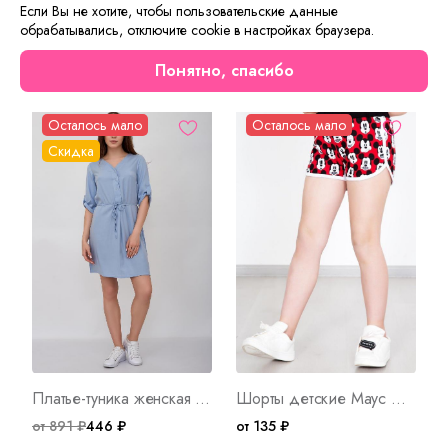
настроение.
Если Вы не хотите, чтобы пользовательские данные
обрабатывались, отключите cookie в настройках браузера.
Сейчас на сайте смотрят
Понятно, спасибо
Осталось мало
Осталось мало
Скидка
Платье-туника женская Луиза Е Арт. 7940
Шорты детские Маус Д Арт. 3606
от 891 ₽
446 ₽
от 135 ₽
о