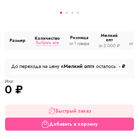
Мелкий
Розница
Количество
опт
Размер
Выбрать все
от 1 товара
от 2
от 3 000 ₽
До перехода на цену
«Мелкий опт»
осталось:
-
₽
Итог:
0
₽
Быстрый заказ
Добавить в корзину