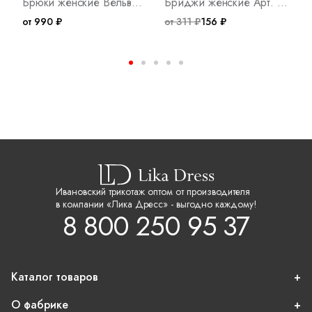
Брюки женские Вельвет З Арт. 10549
Бриджи женские Арт. 1810
от 990 ₽
от 311 ₽
156 ₽
о
Ивановский трикотаж оптом от производителя
в компании «Лика Дресс» - выгодно каждому!
8 800 250 95 37
Каталог товаров
О фабрике