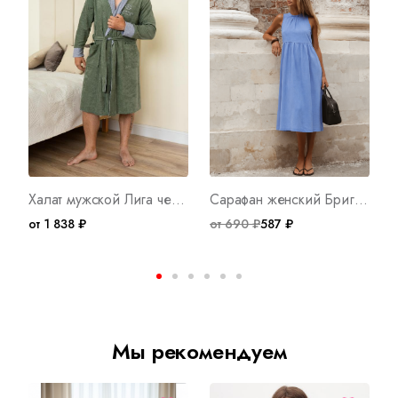
Халат мужской Лига чемпионов Х Арт. 7778
Сарафан женский Бриг Арт. 8329
от 1 838 ₽
от 690 ₽
587 ₽
о
Мы рекомендуем