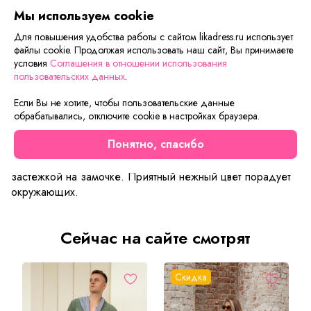
оплаты и доставки.
Мы используем cookie
Для повышения удобства работы с сайтом likadress.ru использует
файлы cookie. Продолжая использовать наш сайт, Вы принимаете
условия
Соглашения в отношении использования
Описание товара
Характеристики товара
Отзывы
пользовательских данных
.
Домашний уютный халат Ингрит погрузит Вас в
Если Вы не хотите, чтобы пользовательские данные
атмосферу отдыха и расслабления. В нем очень тепло,
обрабатывались, отключите cookie в настройках браузера.
мягко и приятно. Тело отдохнет сполна от трудовых
Понятно, спасибо
будней и зарядится энергией на следующий день. Халат
с удобными кармашками, воротничком стойкой,
застежкой на замочке. Приятный нежный цвет порадует
окружающих.
Сейчас на сайте смотрят
Скидка