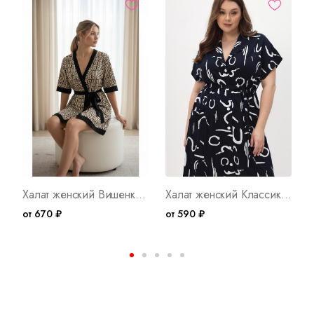
Халат женский Вишенка Арт. 10031
Халат женский Классик Б Арт. 10041
от 670 ₽
от 590 ₽
о