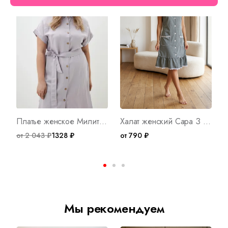
Платье женское Милитари С Арт. 9440
Халат женский Сара З Арт. 349
от 2 043 ₽
1328 ₽
от 790 ₽
о
Мы рекомендуем