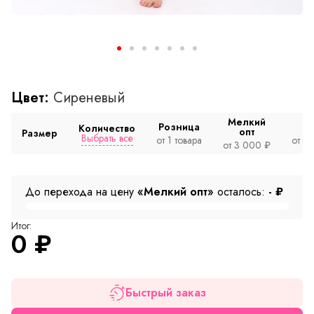
Цвет:
Сиреневый
Мелкий
Розница
Количество
опт
Размер
Выбрать все
от 1 товара
от 2
от 3 000 ₽
До перехода на цену
«Мелкий опт»
осталось:
-
₽
Итог:
0
₽
Быстрый заказ