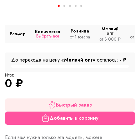
Мелкий
Розница
Количество
опт
Размер
Выбрать все
от 1 товара
от 2
от 3 000 ₽
До перехода на цену
«Мелкий опт»
осталось:
-
₽
Итог:
0
₽
Быстрый заказ
Добавить в корзину
Если вам нужна только эта модель, можете