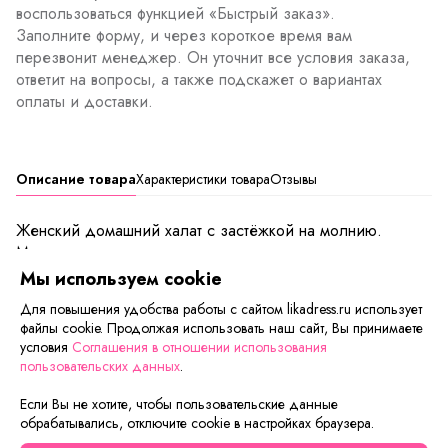
воспользоваться функцией «Быстрый заказ».
Заполните форму, и через короткое время вам
перезвонит менеджер. Он уточнит все условия заказа,
ответит на вопросы, а также подскажет о вариантах
оплаты и доставки.
Описание товара
Характеристики товара
Отзывы
Женский домашний халат с застёжкой на молнию.
Модель расклешенного силуэта с двумя карманами.
Длина по спинке в 54р.-103 см, 58р.-106 см, 62р.-109
Мы используем cookie
см
Для повышения удобства работы с сайтом likadress.ru использует
файлы cookie. Продолжая использовать наш сайт, Вы принимаете
Товар уценен в виду незначительного дефекта на ткани.
условия
Соглашения в отношении использования
пользовательских данных
.
Сейчас на сайте смотрят
Если Вы не хотите, чтобы пользовательские данные
обрабатывались, отключите cookie в настройках браузера.