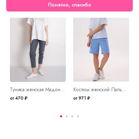
Понятно, спасибо
Осталось мало
Новинка
Туника женская Мадонна Б Арт. 8218
Костюм женский Пальмира Г Арт. 10734
от 470 ₽
от 971 ₽
о