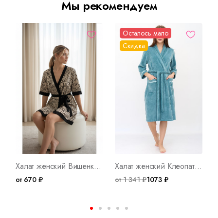
Мы рекомендуем
Осталось мало
Скидка
Халат женский Вишенка Арт. 10031
Халат женский Клеопатра В Арт. 8832
от 670 ₽
от 1 341 ₽
1073 ₽
о