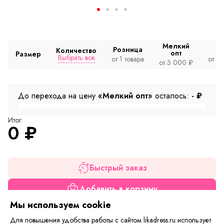
Мелкий
Розница
Количество
опт
Размер
Выбрать все
от 1 товара
от 2
от 3 000 ₽
До перехода на цену
«Мелкий опт»
осталось:
-
₽
Итог:
0
₽
Быстрый заказ
Добавить в корзину
Мы используем cookie
Если вам нужна только эта модель, можете
Для повышения удобства работы с сайтом likadress.ru использует