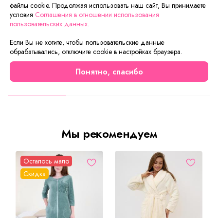
файлы cookie. Продолжая использовать наш сайт, Вы принимаете
воспользоваться функцией «Быстрый заказ».
условия
Соглашения в отношении использования
Заполните форму, и через короткое время вам
пользовательских данных
.
перезвонит менеджер. Он уточнит все условия заказа,
ответит на вопросы, а также подскажет о вариантах
Если Вы не хотите, чтобы пользовательские данные
оплаты и доставки.
обрабатывались, отключите cookie в настройках браузера.
Понятно, спасибо
Описание товара
Характеристики товара
Отзывы
Мы рекомендуем
Осталось мало
Скидка