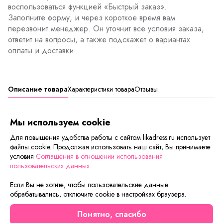
воспользоваться функцией «Быстрый заказ».
Заполните форму, и через короткое время вам
перезвонит менеджер. Он уточнит все условия заказа,
ответит на вопросы, а также подскажет о вариантах
оплаты и доставки.
Описание товара
Характеристики товара
Отзывы
Женский халатик с поясом на запах. Модель прямого
Мы используем cookie
кроя с коротким рукавом. Приятная к телу ткань подарит
ощущение комфорта и уюта.
Для повышения удобства работы с сайтом likadress.ru использует
файлы cookie. Продолжая использовать наш сайт, Вы принимаете
условия
Соглашения в отношении использования
пользовательских данных
.
Сейчас на сайте смотрят
Если Вы не хотите, чтобы пользовательские данные
обрабатывались, отключите cookie в настройках браузера.
Осталось мало
Новинка
Уценка
Понятно, спасибо