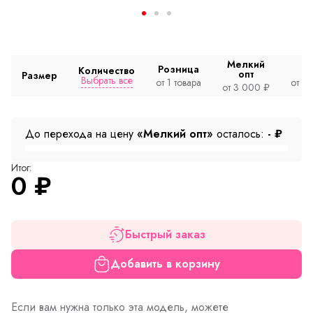
Мелкий
Розница
Количество
опт
Размер
Выбрать все
от 1 товара
от 2
от 3 000 ₽
До перехода на цену
«Мелкий опт»
осталось:
-
₽
Итог:
0
₽
Быстрый заказ
Добавить в корзину
Если вам нужна только эта модель, можете