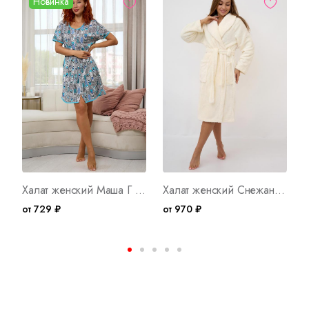
Новинка
Халат женский Маша Г Арт. 10370
Халат женский Снежанна Арт. 9098
от 729 ₽
от 970 ₽
о