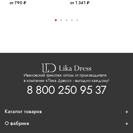
от 790 ₽
от 1 341 ₽
о
Ивановский трикотаж оптом от производителя
в компании «Лика Дресс» - выгодно каждому!
8 800 250 95 37
Каталог товаров
О фабрике