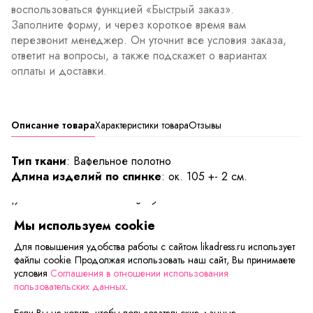
воспользоваться функцией «Быстрый заказ».
Заполните форму, и через короткое время вам
перезвонит менеджер. Он уточнит все условия заказа,
ответит на вопросы, а также подскажет о вариантах
оплаты и доставки.
Описание товара
Характеристики товара
Отзывы
Тип ткани
: Вафельное полотно
Длина изделий по спинке
: ок. 105 +- 2 см.
Как приятно после ванной обернуться легким халатом,
который впитает остатки влаги и подарит ощущения
Мы используем cookie
комфорта. Модель выполнена из вафельного полотна.
Для повышения удобства работы с сайтом likadress.ru использует
Халат представлен на сайте в нескольких цветовых
файлы cookie. Продолжая использовать наш сайт, Вы принимаете
решениях – насыщенно бирюзовом, голубом и розовом.
условия
Соглашения в отношении использования
Модель «на запах», с поясом. Для обеспечения
пользовательских данных
.
дополнительного комфорта предусмотрены карманы.
Если Вы не хотите, чтобы пользовательские данные