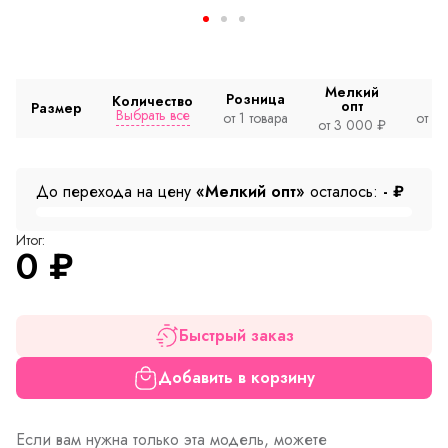
Мелкий
Розница
Количество
опт
Размер
Выбрать все
от 1 товара
от 2
от 3 000 ₽
До перехода на цену
«Мелкий опт»
осталось:
-
₽
Итог:
0
₽
Быстрый заказ
Добавить в корзину
Если вам нужна только эта модель, можете