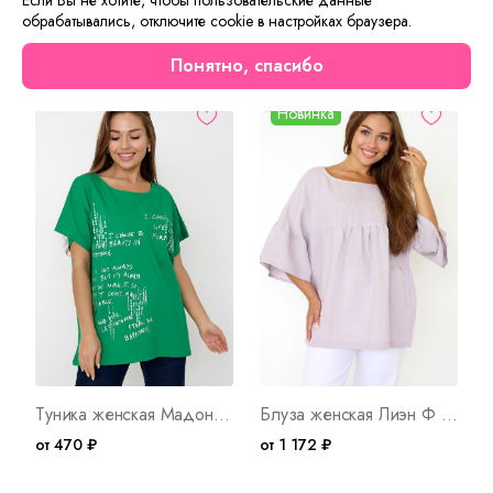
обрабатывались, отключите cookie в настройках браузера.
Сейчас на сайте смотрят
Понятно, спасибо
Новинка
Туника женская Мадонна Е Арт. 9315
Блуза женская Лиэн Ф Арт. 10099
от 470 ₽
от 1 172 ₽