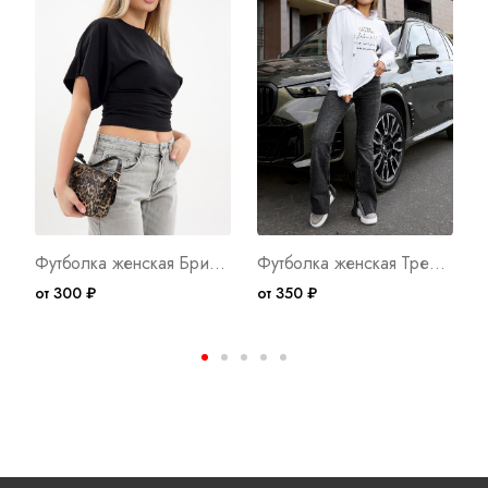
Футболка женская Бриз 2 Арт. 10666
Футболка женская Трейси Д/Р 2 Арт. 9690
от 300 ₽
от 350 ₽
о