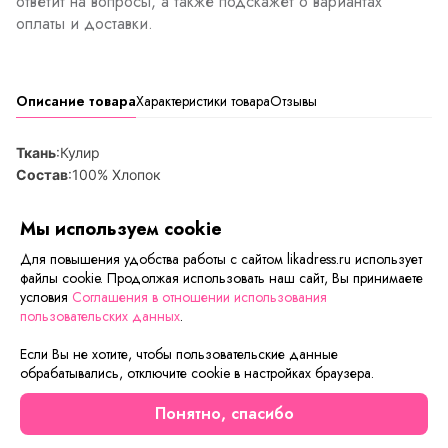
ответит на вопросы, а также подскажет о вариантах
оплаты и доставки.
Описание товара
Характеристики товара
Отзывы
Ткань
:Кулир
Состав
:100% Хлопок
Товар уценен в виду незначительного дефекта на
Мы используем cookie
ткани
Для повышения удобства работы с сайтом likadress.ru использует
файлы cookie. Продолжая использовать наш сайт, Вы принимаете
условия
Соглашения в отношении использования
Сейчас на сайте смотрят
пользовательских данных
.
Если Вы не хотите, чтобы пользовательские данные
Осталось мало
Скидка
обрабатывались, отключите cookie в настройках браузера.
Понятно, спасибо