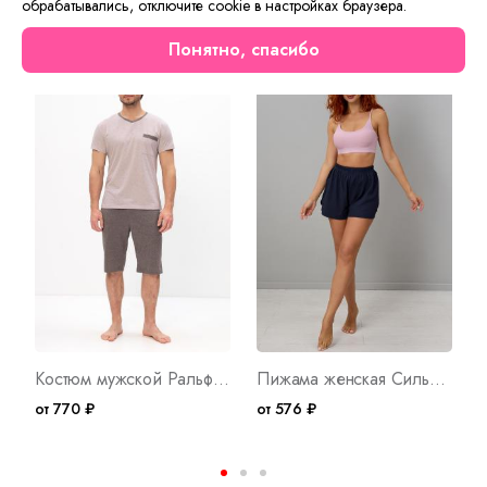
обрабатывались, отключите cookie в настройках браузера.
Сейчас на сайте смотрят
Понятно, спасибо
Новинка
Новинка
Костюм мужской Ральф ШБ Арт. 10416
Пижама женская Сильфида Р Арт. 10497
от 770 ₽
от 576 ₽
о