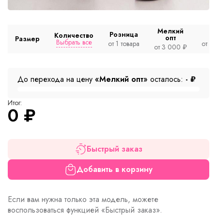
Мелкий
Розница
Количество
опт
Размер
Выбрать все
от 1 товара
от 2
от 3 000 ₽
До перехода на цену
«Мелкий опт»
осталось:
-
₽
Итог:
0
₽
Быстрый заказ
Добавить в корзину
Если вам нужна только эта модель, можете
воспользоваться функцией «Быстрый заказ».