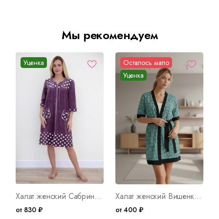
Мы рекомендуем
Уценка
Осталось мало
Уценка
Халат женский Сабрина 2 Арт. 5870
Халат женский Вишенка 2 Арт. 10068
от 830 ₽
от 400 ₽
о