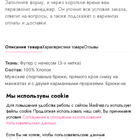
Заполните форму, и через короткое время вам
перезвонит менеджер. Он уточнит все условия заказа,
ответит на вопросы, а также подскажет о вариантах
оплаты и доставки.
Описание товара
Характеристики товара
Отзывы
Ткань:
Футер с начесом (3-х нитка)
Состав:
100% Хлопок
Мужские спортивные брюки, прямого кроя снизу на
манжетах и с двумя карманными прорезями. Брюки на
широкой поясной резинке, прекрасно сидят на бёдрах и не
Мы используем cookie
стягивают движений. Однотонный цвет брюк разбавляет
принт в вид надписи. Комфортные и практичные брюки
Для повышения удобства работы с сайтом likadress.ru использует
файлы cookie. Продолжая использовать наш сайт, Вы принимаете
подойдут как для дома, отдыха, так и для спорта.
условия
Соглашения в отношении использования
длина по внутреннему шву ок.83 см
пользовательских данных
.
Товар уценен в виду незначительного дефекта на ткани
Если Вы не хотите, чтобы пользовательские данные