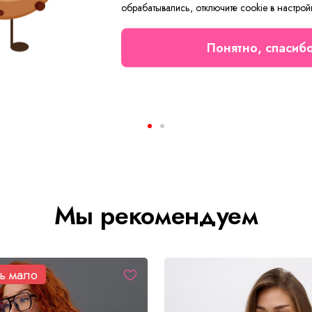
обрабатывались, отключите cookie в настрой
Понятно, спасиб
ский Иштар О Арт. 8781
Майка женская Инес Арт. 
 ₽
1710 ₽
от 250 ₽
Мы рекомендуем
ь мало