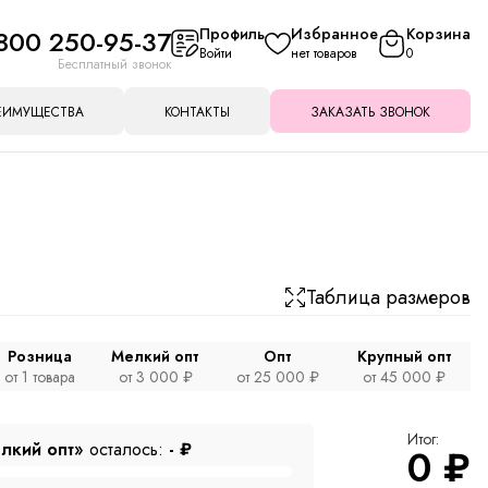
800 250-95-37
Профиль
Избранное
Корзина
Войти
нет товаров
0
Бесплатный звонок
ЕИМУЩЕСТВА
КОНТАКТЫ
ЗАКАЗАТЬ ЗВОНОК
Таблица размеров
Розница
Мелкий опт
Опт
Крупный опт
от 1 товара
от 3 000 ₽
от 25 000 ₽
от 45 000 ₽
Итог:
лкий опт»
осталось:
-
₽
0
₽