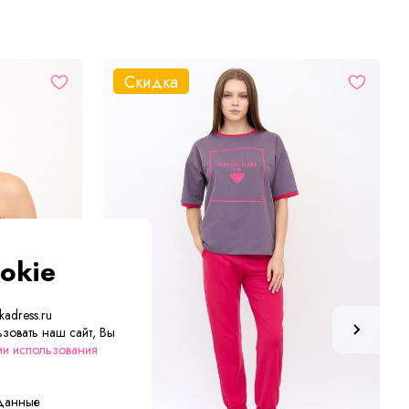
Скидка
okie
adress.ru
зовать наш сайт, Вы
ии использования
 данные