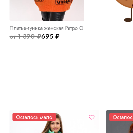
Платье-туника женская Ретро О Арт. 8935
Костюм жен
от 1 390 ₽
695 ₽
от 1 900
Осталось мало
Осталос