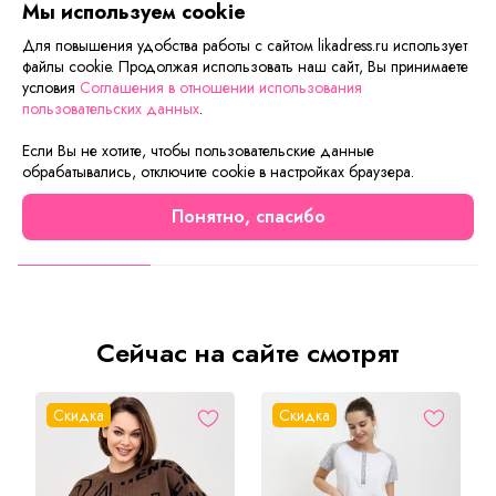
Мы используем cookie
Если вам нужна только эта модель, можете
Для повышения удобства работы с сайтом likadress.ru использует
воспользоваться функцией «Быстрый заказ».
файлы cookie. Продолжая использовать наш сайт, Вы принимаете
Заполните форму, и через короткое время вам
условия
Соглашения в отношении использования
пользовательских данных
.
перезвонит менеджер. Он уточнит все условия заказа,
ответит на вопросы, а также подскажет о вариантах
Если Вы не хотите, чтобы пользовательские данные
оплаты и доставки.
обрабатывались, отключите cookie в настройках браузера.
Понятно, спасибо
Описание товара
Характеристики товара
Отзывы
Сейчас на сайте смотрят
Скидка
Скидка