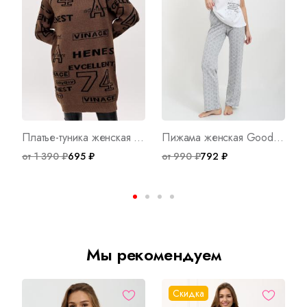
Платье-туника женская Ретро К Арт. 8936
Пижама женская Good Night Д Арт. 5656
от 1 390 ₽
695 ₽
от 990 ₽
792 ₽
о
Мы рекомендуем
Скидка