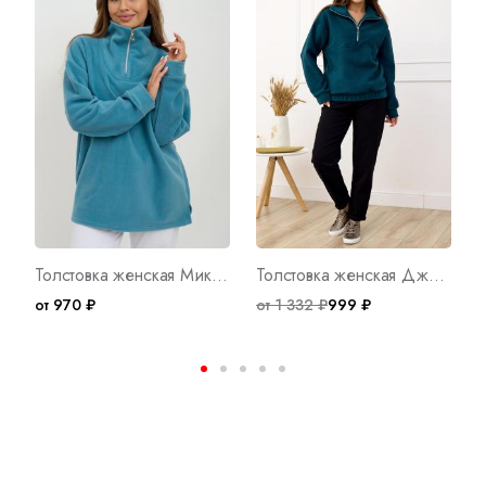
Толстовка женская Микс Г Арт. 9668
Толстовка женская Джой Х Арт. 9907
от 970 ₽
от 1 332 ₽
999 ₽
о