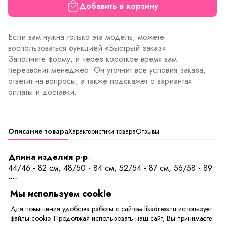
Добавить в корзину
Если вам нужна только эта модель, можете
воспользоваться функцией «Быстрый заказ».
Заполните форму, и через короткое время вам
перезвонит менеджер. Он уточнит все условия заказа,
ответит на вопросы, а также подскажет о вариантах
оплаты и доставки.
Описание товара
Характеристики товара
Отзывы
Длина изделия р-р
:
44/46 - 82 см, 48/50 - 84 см, 52/54 - 87 см, 56/58 - 89
см
Мы используем cookie
Роскошная ночная сорочка из вискозы. Сорочка на
Для повышения удобства работы с сайтом likadress.ru использует
тонких бретелях, приталенная, с отрезной линией под
файлы cookie. Продолжая использовать наш сайт, Вы принимаете
грудью.
Длина изделия до колена. Главным