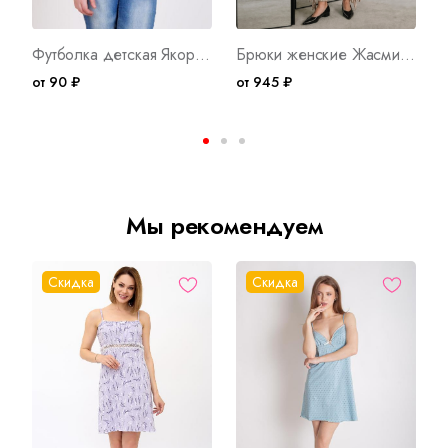
Футболка детская Якорек Арт. 436
Брюки женские Жасмин Арт. 10763
от 90 ₽
от 945 ₽
о
Мы рекомендуем
Скидка
Скидка