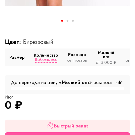
Цвет:
Бирюзовый
Мелкий
Розница
Количество
опт
Размер
Выбрать все
от 1 товара
от 2
от 3 000 ₽
До перехода на цену
«Мелкий опт»
осталось:
-
₽
Итог:
0
₽
Быстрый заказ