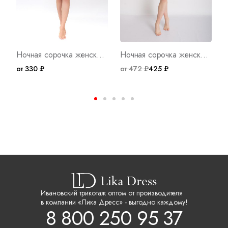
Ночная сорочка женская Неженка Арт. 1299
Ночная сорочка женская Вера Д Арт. 8130
от 330 ₽
от 472 ₽
425 ₽
о
Ивановский трикотаж оптом от производителя
в компании «Лика Дресс» - выгодно каждому!
8 800 250 95 37