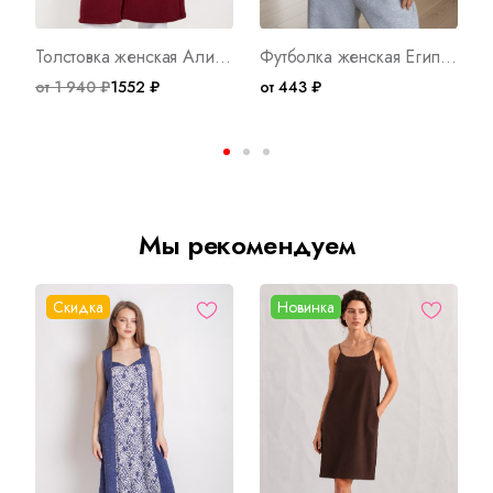
Толстовка женская Алина М Арт. 9679
Футболка женская Египет С Арт. 10578
от 1 940 ₽
1552 ₽
от 443 ₽
о
Мы рекомендуем
Скидка
Новинка