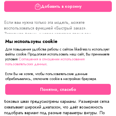
Добавить в корзину
Если вам нужна только эта модель, можете
воспользоваться функцией «Быстрый заказ».
Заполните форму, и через короткое время вам
перезвонит менеджер. Он уточнит все условия заказа,
Мы используем cookie
ответит на вопросы, а также подскажет о вариантах
Для повышения удобства работы с сайтом likadress.ru использует
оплаты и доставки.
файлы cookie. Продолжая использовать наш сайт, Вы принимаете
условия
Соглашения в отношении использования
пользовательских данных
.
Описание товара
Характеристики товара
Отзывы
Если Вы не хотите, чтобы пользовательские данные
обрабатывались, отключите cookie в настройках браузера.
Сарафан «Варвара» выполнен из бязи — натурального
Понятно, спасибо
хлопкового материала. Модель имеет прямой свободный
крой, не стесняющий движений, и длину макси. В
боковых швах предусмотрены карманы. Размерная сетка
охватывает широкий диапазон, что даёт возможность
подобрать вариант под разные параметры фигуры. По