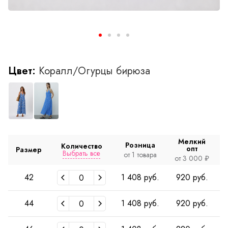
Цвет:
Коралл/Огурцы бирюза
Мелкий
Розница
Количество
опт
Размер
Выбрать все
от 1 товара
о
от 3 000 ₽
42
1 408 руб.
920 руб.
44
1 408 руб.
920 руб.