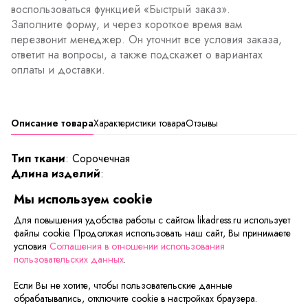
воспользоваться функцией «Быстрый заказ».
Заполните форму, и через короткое время вам
перезвонит менеджер. Он уточнит все условия заказа,
ответит на вопросы, а также подскажет о вариантах
оплаты и доставки.
Описание товара
Характеристики товара
Отзывы
Тип ткани
: Сорочечная
Длина изделий
:
44/46 - 69 см.
Мы используем cookie
Изящная рубашка с коротким кружевным рукавом.
Для повышения удобства работы с сайтом likadress.ru использует
файлы cookie. Продолжая использовать наш сайт, Вы принимаете
Модель приталенного силуэта со стоячим воротником.
условия
Соглашения в отношении использования
Застёжка на пуговицы.
пользовательских данных
.
Если Вы не хотите, чтобы пользовательские данные
Сейчас на сайте смотрят
обрабатывались, отключите cookie в настройках браузера.