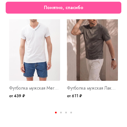
Понятно, спасибо
Футболка мужская Мегал А Арт. 6754
Футболка мужская Лакост Х Арт. 10725
от 439 ₽
от 611 ₽
о