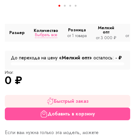
Мелкий
Розница
Количество
опт
Размер
Выбрать все
от 1 товара
от 2
от 3 000 ₽
До перехода на цену
«Мелкий опт»
осталось:
-
₽
Итог:
0
₽
Быстрый заказ
Добавить в корзину
Если вам нужна только эта модель, можете