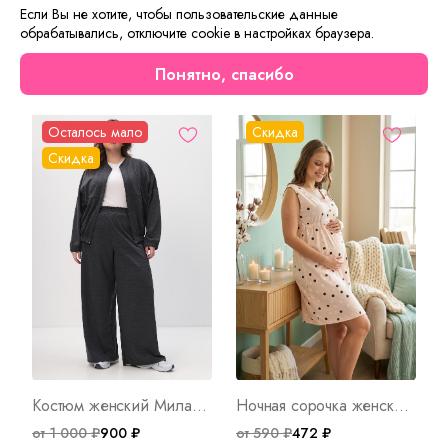
офис или покорять сердца на свиданиях.
Если Вы не хотите, чтобы пользовательские данные
обрабатывались, отключите cookie в настройках браузера.
Сейчас на сайте смотрят
Понятно, спасибо
Осталось мало
Скидка
Скидка
Костюм женский Милано А Арт. 10351
Ночная сорочка женская Зефир Арт. 7114
от 1 000 ₽
900 ₽
от 590 ₽
472 ₽
о