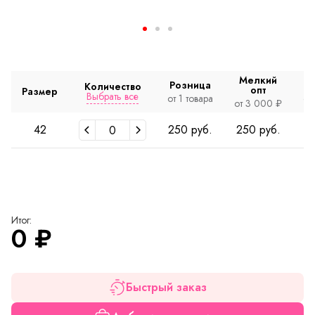
Мелкий
Розница
Количество
опт
Размер
Выбрать все
от 1 товара
от
от 3 000 ₽
42
250 руб.
250 руб.
2
Итог:
0
₽
Быстрый заказ