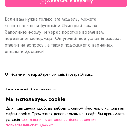
Добавить в корзину
Если вам нужна только эта модель, можете
воспользоваться функцией «Быстрый заказ».
Заполните форму, и через короткое время вам
перезвонит менеджер. Он уточнит все условия заказа,
ответит на вопросы, а также подскажет о вариантах
оплаты и доставки.
Описание товара
Характеристики товара
Отзывы
Тип ткани
: Сорочечная
Длина изделий р-р
:
Мы используем cookie
42/44 - 66 см, 46/48- 67 см, 50/52 - 68 см
Для повышения удобства работы с сайтом likadress.ru использует
файлы cookie. Продолжая использовать наш сайт, Вы принимаете
Изящная рубашка приталенного кроя. Модель с
условия
Соглашения в отношении использования
кружевными вставками, которые красиво подчёркивают
пользовательских данных
.
плечи. В такой рубашке можно отправиться на работу в