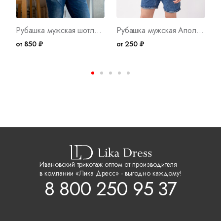
Рубашка мужская шотландка Премиум К К/Р Арт. 7176
Рубашка мужская Аполлон Арт. 1577
от 850 ₽
от 250 ₽
о
Ивановский трикотаж оптом от производителя
в компании «Лика Дресс» - выгодно каждому!
8 800 250 95 37