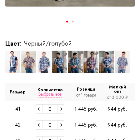
Цвет:
Черный/голубой
Мелкий
Розница
Количество
опт
Размер
Выбрать все
от 1 товара
о
от 3 000 ₽
41
1 445 руб.
944 руб.
42
1 445 руб.
944 руб.