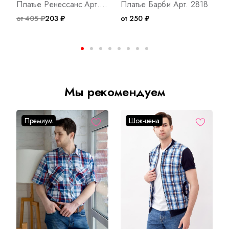
Платье Ренессанс Арт. 2788
Платье Барби Арт. 2818
от 405 ₽
203 ₽
от 250 ₽
о
Мы рекомендуем
Премиум
Шок-цена