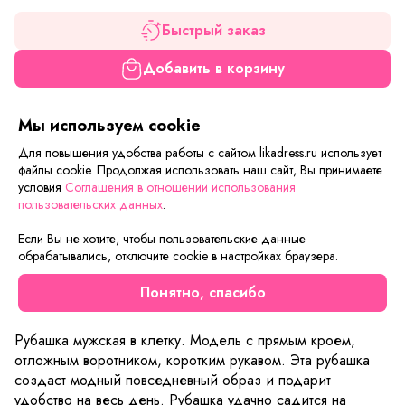
Быстрый заказ
Добавить в корзину
Мы используем cookie
Если вам нужна только эта модель, можете
воспользоваться функцией «Быстрый заказ».
Для повышения удобства работы с сайтом likadress.ru использует
Заполните форму, и через короткое время вам
файлы cookie. Продолжая использовать наш сайт, Вы принимаете
перезвонит менеджер. Он уточнит все условия заказа,
условия
Соглашения в отношении использования
ответит на вопросы, а также подскажет о вариантах
пользовательских данных
.
оплаты и доставки.
Если Вы не хотите, чтобы пользовательские данные
обрабатывались, отключите cookie в настройках браузера.
Понятно, спасибо
Описание товара
Характеристики товара
Отзывы
Рубашка мужская в клетку. Модель с прямым кроем,
отложным воротником, коротким рукавом. Эта рубашка
создаст модный повседневный образ и подарит
удобство на весь день. Рубашка удачно садится на