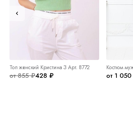
Топ женский Кристина З Арт. 8772
Костюм муж
от 855 ₽
428 ₽
от 1 050