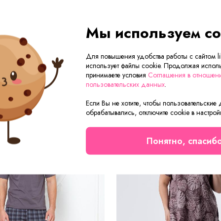
Мы используем co
Для повышения удобства работы с сайтом lik
Сейчас на сайте смотрят
использует файлы cookie. Продолжая исполь
принимаете условия
Соглашения в отношен
пользовательских данных
.
Если Вы не хотите, чтобы пользовательские
Новинка
обрабатывались, отключите cookie в настрой
Понятно, спасиб