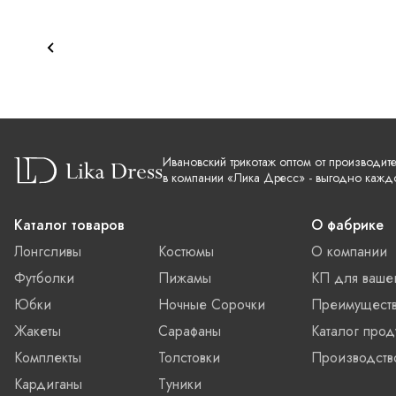
Ивановский трикотаж оптом от производит
в компании «Лика Дресс» - выгодно кажд
Каталог товаров
О фабрике
Лонгсливы
Костюмы
О компании
Футболки
Пижамы
КП для ваше
Юбки
Ночные Сорочки
Преимущест
Жакеты
Сарафаны
Каталог прод
Комплекты
Толстовки
Производств
Кардиганы
Туники