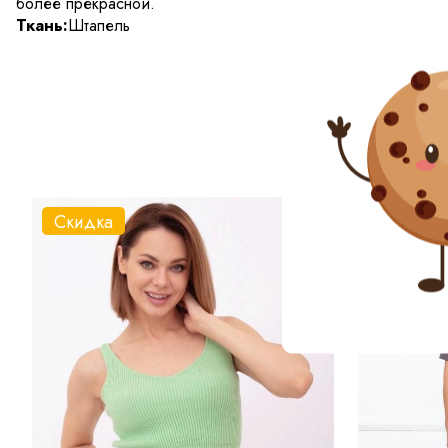
более прекрасной.
Ткань:
Штапель
Скидка