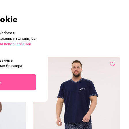
okie
adress.ru
зовать наш сайт, Вы
ии использования
 данные
ках браузера.
о