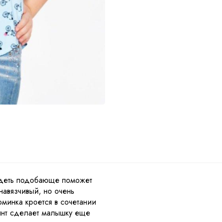
ы
ядеть подобающе поможет
навязчивый, но очень
минка кроется в сочетании
инт сделает малышку еще