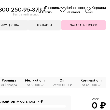
800 250-95-37
Профиль
Избранное
Корзина
Войти
нет товаров
0
Бесплатный звонок
ЕИМУЩЕСТВА
КОНТАКТЫ
ЗАКАЗАТЬ ЗВОНОК
Розница
Мелкий опт
Опт
Крупный опт
от 1 товара
от 3 000 ₽
от 25 000 ₽
от 45 000 ₽
Итог:
лкий опт»
осталось:
-
₽
0
₽