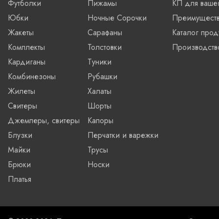
Футболки
Пижамы
КП для ваше
Юбки
Ночные Сорочки
Преимущест
Жакеты
Сарафаны
Каталог прод
Комплекты
Толстовки
Производств
Кардиганы
Туники
Комбинезоны
Рубашки
Жилеты
Халаты
Свитеры
Шорты
Джемперы, свитеры
Капоры
Блузки
Перчатки и варежки
Майки
Трусы
Брюки
Носки
Платья