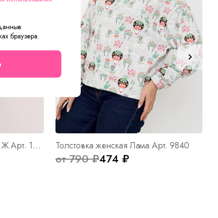
 данные
ках браузера.
о
Топ женский вязаный Лето Ж Арт. 10759
Толстовка женская Лама Арт. 9840
от 790 ₽
474 ₽