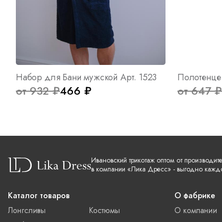
Набор для Бани мужской Арт. 1523
от 932 ₽
466 ₽
от 647 ₽
Ивановский трикотаж оптом от производит
в компании «Лика Дресс» - выгодно кажд
Каталог товаров
О фабрике
Лонгсливы
Костюмы
О компании