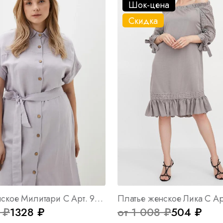
Шок-цена
Скидка
Платье женское Милитари С Арт. 9440
Платье женское Лика C Ар
 ₽
1328 ₽
от 1 008 ₽
504 ₽