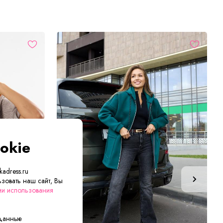
okie
adress.ru
зовать наш сайт, Вы
ии использования
 данные