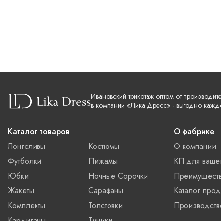
Ивановский трикотаж оптом от производит
в компании «Лика Дресс» - выгодно кажд
Каталог товаров
О фабрике
Лонгсливы
Костюмы
О компании
Футболки
Пижамы
КП для ваше
Юбки
Ночные Сорочки
Преимущест
Жакеты
Сарафаны
Каталог прод
Комплекты
Толстовки
Производств
Кардиганы
Туники