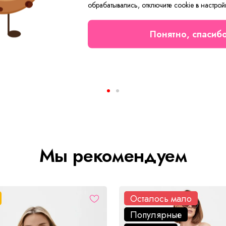
обрабатывались, отключите cookie в настрой
Понятно, спасиб
Лонгслив женский Скимс А Арт. 10569
от 1 700 ₽
Мы рекомендуем
Осталось мало
Популярные