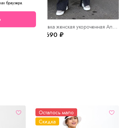
ках браузера.
о
Футболка женская вязаная С Арт. 10509
Толстовка женская укороченная Алина З Арт. 10206
от 1 690 ₽
Осталось мало
Скидка