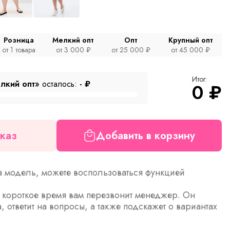
Розница
Мелкий опт
Опт
Крупный опт
от 1 товара
от 3 000 ₽
от 25 000 ₽
от 45 000 ₽
Итог:
лкий опт»
осталось:
-
₽
0
₽
каз
Добавить в корзину
а модель, можете воспользоваться функцией
з короткое время вам перезвонит менеджер. Он
а, ответит на вопросы, а также подскажет о вариантах