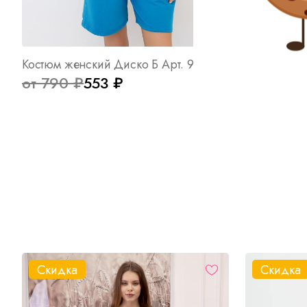
Костюм женский Диско Б Арт. 9231
от 790 ₽
553 ₽
от 410 ₽
Скидка
Скидка