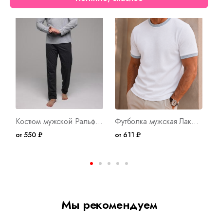
Костюм мужской Ральф 2 Арт. 9267
Футболка мужская Лакост Арт. 10723
от 550 ₽
от 611 ₽
о
Мы рекомендуем