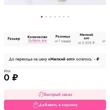
Мелкий
Розница
Количество
опт
Размер
Выбрать все
от 1 товара
от 2
от 3 000 ₽
До перехода на цену
«Мелкий опт»
осталось:
-
₽
Итог:
0
₽
Быстрый заказ
Добавить в корзину