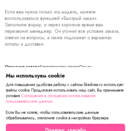
Если вам нужна только эта модель, можете
воспользоваться функцией «Быстрый заказ».
Заполните форму, и через короткое время вам
перезвонит менеджер. Он уточнит все условия заказа,
ответит на вопросы, а также подскажет о вариантах
оплаты и доставки.
Описание товара
Характеристики товара
Отзывы
Мы используем cookie
товар уценен в виду незначительного брака и может быть
Для повышения удобства работы с сайтом likadress.ru использует
в разных расцветках, уточняйте у менеджеров
файлы cookie. Продолжая использовать наш сайт, Вы принимаете
условия
Соглашения в отношении использования
пользовательских данных
.
Сейчас на сайте смотрят
Если Вы не хотите, чтобы пользовательские данные
обрабатывались, отключите cookie в настройках браузера.
Уценка
Новинка
Понятно, спасибо