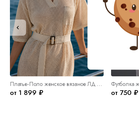
Платье-Поло женское вязаное ЛД Б Арт. 10060
от 1 899 ₽
от 750 ₽