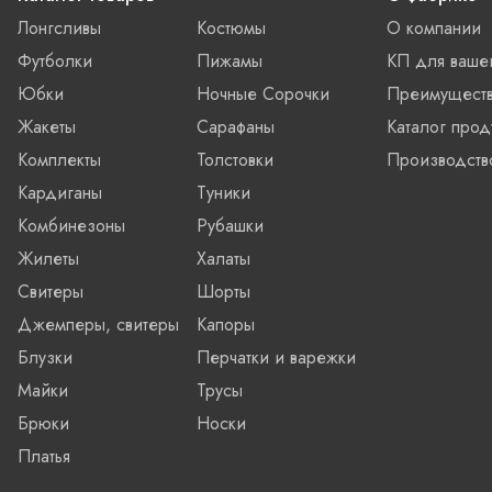
Лонгсливы
Костюмы
О компании
Футболки
Пижамы
КП для ваше
Юбки
Ночные Сорочки
Преимущест
Жакеты
Сарафаны
Каталог прод
Комплекты
Толстовки
Производств
Кардиганы
Туники
Комбинезоны
Рубашки
Жилеты
Халаты
Свитеры
Шорты
Джемперы, свитеры
Капоры
Блузки
Перчатки и варежки
Майки
Трусы
Брюки
Носки
Платья