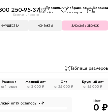
800 250-95-37
Профиль
Избранное
Корзина
Войти
нет товаров
0
Бесплатный звонок
ЕИМУЩЕСТВА
КОНТАКТЫ
ЗАКАЗАТЬ ЗВОНОК
Таблица размеров
Розница
Мелкий опт
Опт
Крупный опт
от 1 товара
от 3 000 ₽
от 25 000 ₽
от 45 000 ₽
Итог:
лкий опт»
осталось:
-
₽
0
₽