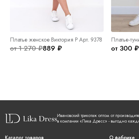
Платье женское Виктория Р Арт. 9378
Платье-тун
от 1 270 ₽
889 ₽
от 300 ₽
Ивановский трикотаж оптом от производит
в компании «Лика Дресс» - выгодно кажд
Каталог товаров
О фабрике