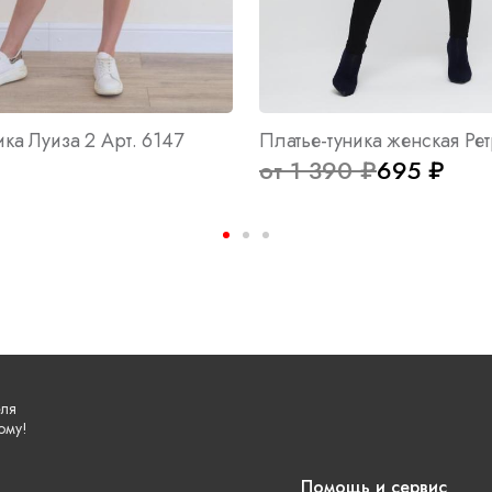
ика Луиза 2 Арт. 6147
от 1 390 ₽
695 ₽
еля
ому!
Помощь и сервис