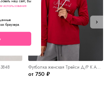
зовать наш сайт, Вы
ии использования
 данные
ках браузера.
о
 3848
Футболка женская Трейси Д/Р К Арт. 9639
от 750 ₽