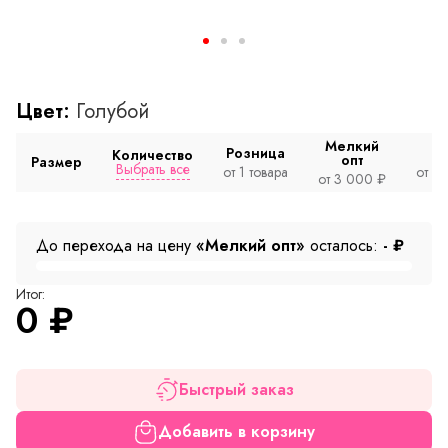
Цвет:
Голубой
Мелкий
Розница
Количество
опт
Размер
Выбрать все
от 1 товара
от 2
от 3 000 ₽
До перехода на цену
«Мелкий опт»
осталось:
-
₽
Итог:
0
₽
Быстрый заказ
Добавить в корзину