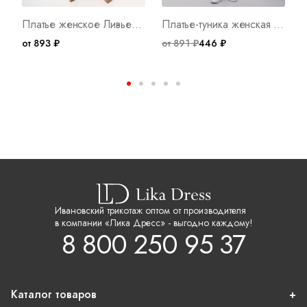
Платье женское Ливьен Арт. 10319
Платье-туника женская Луиза Е Арт. 7940
от 893 ₽
от 891 ₽
446 ₽
о
Ивановский трикотаж оптом от производителя
в компании «Лика Дресс» - выгодно каждому!
8 800 250 95 37
Каталог товаров