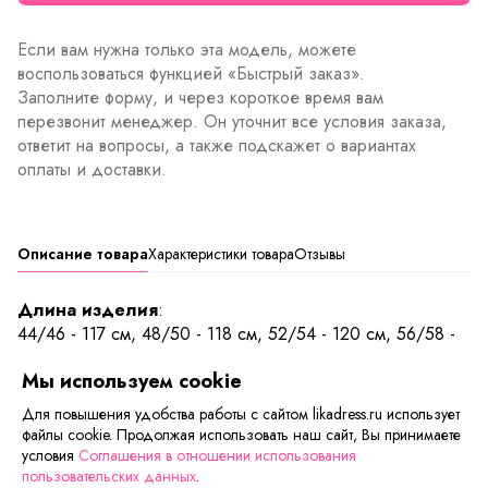
Если вам нужна только эта модель, можете
воспользоваться функцией «Быстрый заказ».
Заполните форму, и через короткое время вам
перезвонит менеджер. Он уточнит все условия заказа,
ответит на вопросы, а также подскажет о вариантах
оплаты и доставки.
Описание товара
Характеристики товара
Отзывы
Длина изделия
:
44/46 - 117 см, 48/50 - 118 см, 52/54 - 120 см, 56/58 -
122 см
Мы используем cookie
Платья в клетку в последние сезоны – это настоящий
Для повышения удобства работы с сайтом likadress.ru использует
тренд, и они будут долго в моде. Такое платье придаст
файлы cookie. Продолжая использовать наш сайт, Вы принимаете
Вашему образу нотку романтичности. Сочетание клетки и
условия
Соглашения в отношении использования
пользовательских данных
.
полосы, интересное дизайнерское решении на любую