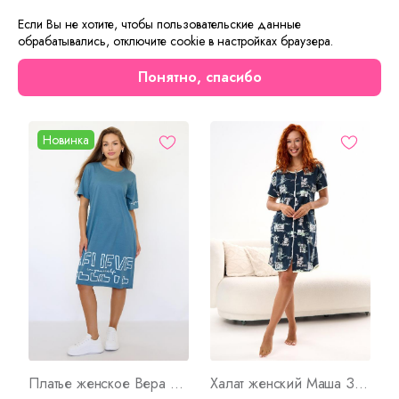
фигуру. Изделие из натурального льна прекрасно
Если Вы не хотите, чтобы пользовательские данные
подойдет для создания женственного образа.
обрабатывались, отключите cookie в настройках браузера.
Понятно, спасибо
Сейчас на сайте смотрят
Новинка
Платье женское Вера Арт. 10132
Халат женский Маша З Арт. 10211