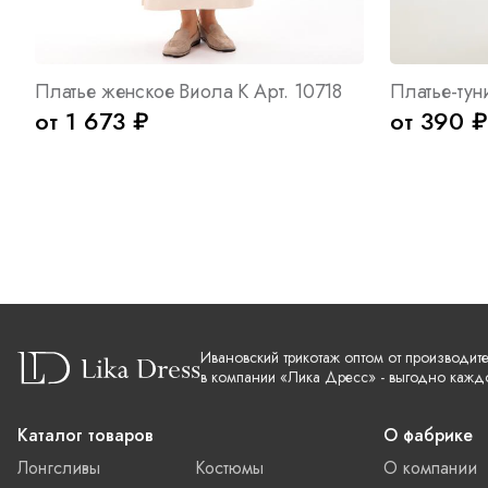
Платье женское Виола К Арт. 10718
от 1 673 ₽
от 390 ₽
Ивановский трикотаж оптом от производит
в компании «Лика Дресс» - выгодно кажд
Каталог товаров
О фабрике
Лонгсливы
Костюмы
О компании