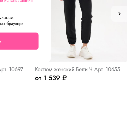
ии использования
 данные
ках браузера.
о
рт. 10697
Костюм женский Бетти Ч Арт. 10655
от 1 539 ₽