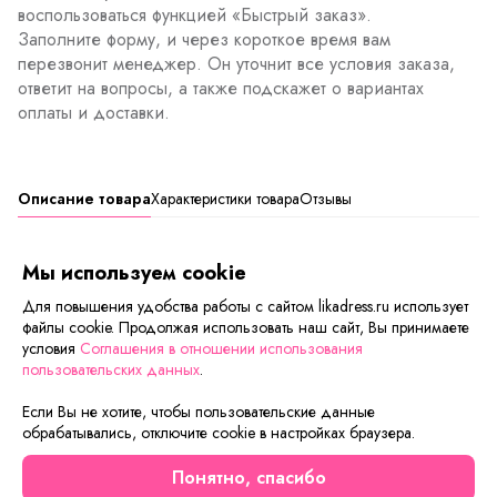
воспользоваться функцией «Быстрый заказ».
Заполните форму, и через короткое время вам
перезвонит менеджер. Он уточнит все условия заказа,
ответит на вопросы, а также подскажет о вариантах
оплаты и доставки.
Описание товара
Характеристики товара
Отзывы
Тип ткани
: Милано
Мы используем cookie
Пошив фирмой SARLI по заказу компании
Likadress.
Для повышения удобства работы с сайтом likadress.ru использует
файлы cookie. Продолжая использовать наш сайт, Вы принимаете
условия
Соглашения в отношении использования
пользовательских данных
.
Сейчас на сайте смотрят
Если Вы не хотите, чтобы пользовательские данные
обрабатывались, отключите cookie в настройках браузера.
Осталось мало
Осталось мало
Понятно, спасибо