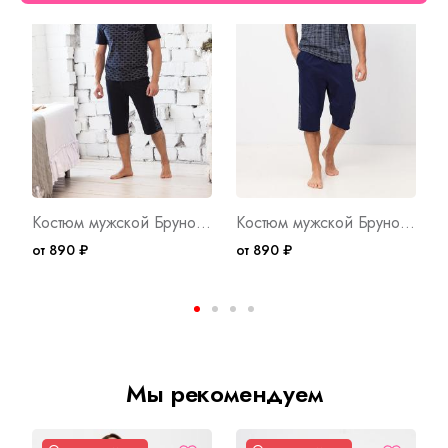
Костюм мужской Бруно Т Арт. 9223
Костюм мужской Бруно С Арт. 9225
от 890 ₽
от 890 ₽
о
Мы рекомендуем