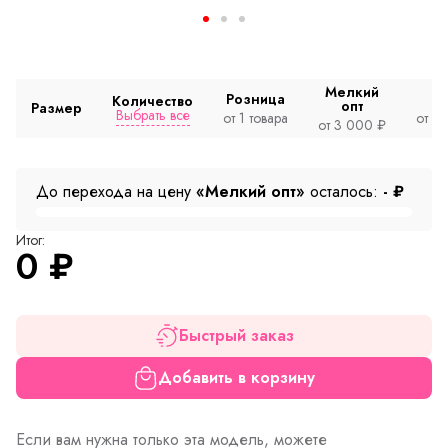
Мелкий
Розница
Количество
опт
Размер
Выбрать все
от 1 товара
от 2
от 3 000 ₽
До перехода на цену
«Мелкий опт»
осталось:
-
₽
Итог:
0
₽
Быстрый заказ
Добавить в корзину
Если вам нужна только эта модель, можете