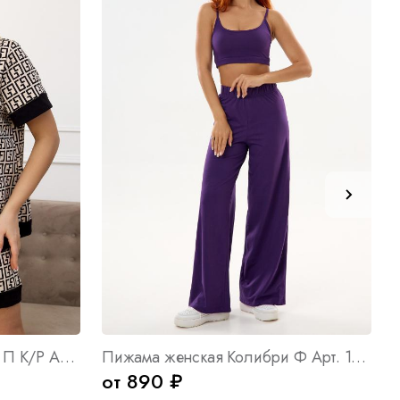
Пижама женская Вишенки П К/Р Арт. 9896
Пижама женская Колибри Ф Арт. 10443
от 890 ₽