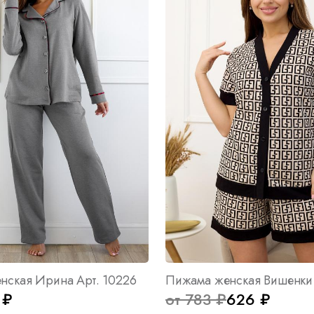
нская Ирина Арт. 10226
 ₽
от 783 ₽
626 ₽