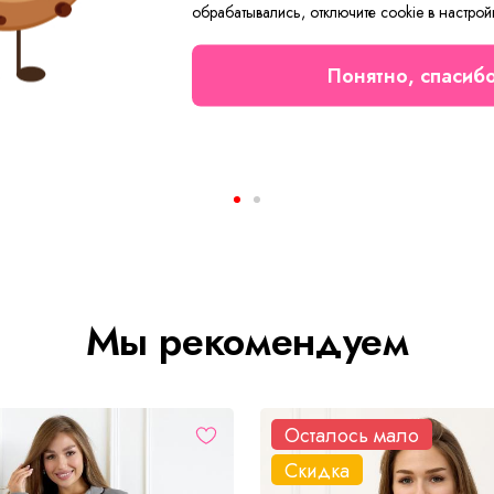
обрабатывались, отключите cookie в настрой
Понятно, спасиб
кие Шарлотта Арт. 9213
Платье женское Вивьен С 
от 1 215 ₽
Мы рекомендуем
Осталось мало
Скидка