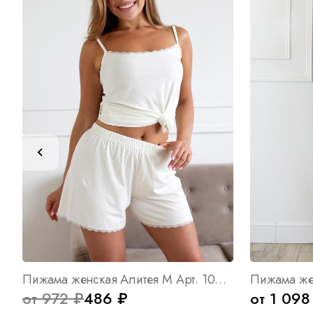
Пижама женская Алитея М Арт. 10015
Пижама же
от 972 ₽
486 ₽
от 1 098