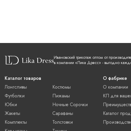
Ивановский трикотаж оптом от производит
в компании «Лика Дресс» - выгодно кажд
Каталог товаров
О фабрике
Лонгсливы
Костюмы
О компании
Футболки
Пижамы
КП для ваше
Юбки
Ночные Сорочки
Преимущест
Жакеты
Сарафаны
Каталог прод
Комплекты
Толстовки
Производств
Кардиганы
Туники