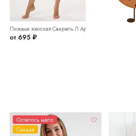
Пижама женская Свирель Л Арт. 10399
Шорты женс
от 695 ₽
от 590 ₽
Осталось мало
Скидка