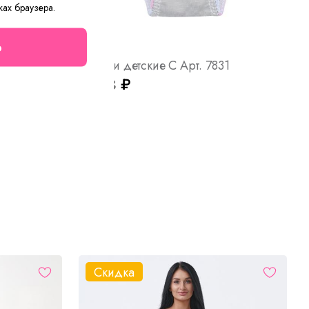
ках браузера.
о
Маска индивидуальная защитная С1 Арт. 6628
Плавки детские С Арт. 7831
от 63 ₽
Скидка