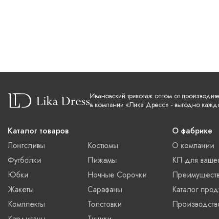
Ивановский трикотаж оптом от производит
в компании «Лика Дресс» - выгодно кажд
Каталог товаров
О фабрике
Лонгсливы
Костюмы
О компании
Футболки
Пижамы
КП для ваше
Юбки
Ночные Сорочки
Преимущест
Жакеты
Сарафаны
Каталог прод
Комплекты
Толстовки
Производств
Кардиганы
Туники