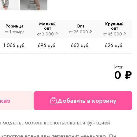
Мелкий
Крупный
Розница
Опт
опт
опт
от 1 товара
от 25 000 ₽
от 3 000 ₽
от 45 000 ₽
1 066 руб.
696 руб.
662 руб.
626 руб.
Итог:
0
₽
каз
Добавить в корзину
а модель, можете воспользоваться функцией
з короткое время вам перезвонит менеджер. Он