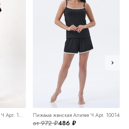
Пижама женская Изабель Ч Арт. 10775
Пижама женская Алитея Ч Арт. 10014
от 972 ₽
486 ₽