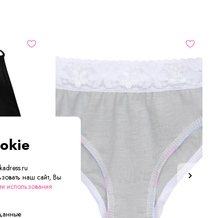
okie
adress.ru
зовать наш сайт, Вы
ии использования
 данные