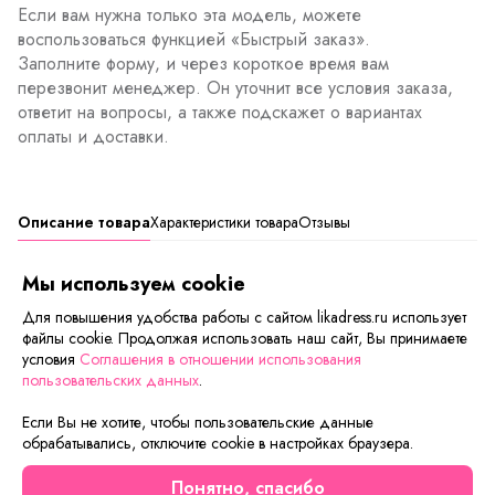
Если вам нужна только эта модель, можете
воспользоваться функцией «Быстрый заказ».
Заполните форму, и через короткое время вам
перезвонит менеджер. Он уточнит все условия заказа,
ответит на вопросы, а также подскажет о вариантах
оплаты и доставки.
Описание товара
Характеристики товара
Отзывы
Ткань:
Палатка
Мы используем cookie
Сезонность:
лето/весна
Для повышения удобства работы с сайтом likadress.ru использует
Состав:
100% Хлопок
файлы cookie. Продолжая использовать наш сайт, Вы принимаете
условия
Соглашения в отношении использования
пользовательских данных
.
Сейчас на сайте смотрят
Если Вы не хотите, чтобы пользовательские данные
обрабатывались, отключите cookie в настройках браузера.
Осталось мало
Понятно, спасибо