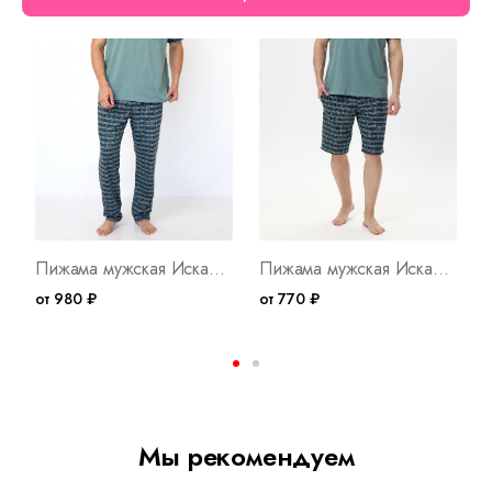
Пижама мужская Искандер В Арт. 7179
Пижама мужская Искандер Г Арт. 7196
от 980 ₽
от 770 ₽
о
Мы рекомендуем