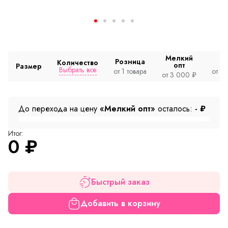
Мелкий
Розница
Количество
опт
Размер
Выбрать все
от 1 товара
от 2
от 3 000 ₽
До перехода на цену
«Мелкий опт»
осталось:
-
₽
Итог:
0
₽
Быстрый заказ
Добавить в корзину