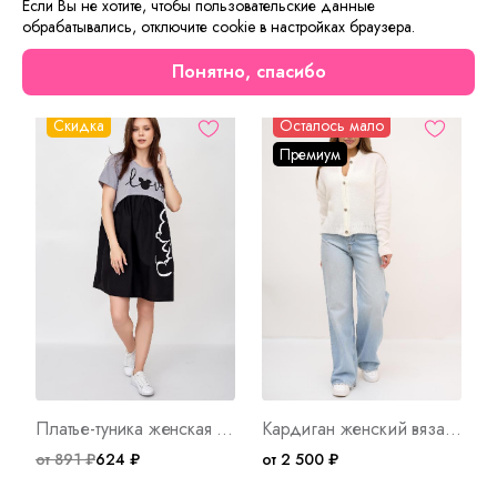
Если Вы не хотите, чтобы пользовательские данные
обрабатывались, отключите cookie в настройках браузера.
Сейчас на сайте смотрят
Понятно, спасибо
Скидка
Осталось мало
Премиум
Платье-туника женская Микки Маус А Арт. 8375
Кардиган женский вязаный Букле Б Арт. 10135
от 891 ₽
624 ₽
от 2 500 ₽
о