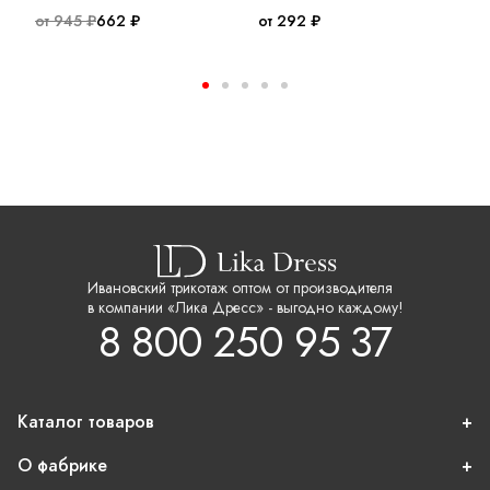
от 945 ₽
662 ₽
от 292 ₽
о
Ивановский трикотаж оптом от производителя
в компании «Лика Дресс» - выгодно каждому!
8 800 250 95 37
Каталог товаров
О фабрике