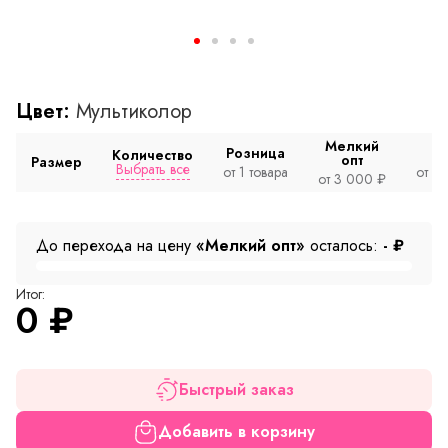
Цвет:
Мультиколор
Мелкий
Розница
Количество
опт
Размер
Выбрать все
от 1 товара
от 2
от 3 000 ₽
До перехода на цену
«Мелкий опт»
осталось:
-
₽
Итог:
0
₽
Быстрый заказ
Добавить в корзину