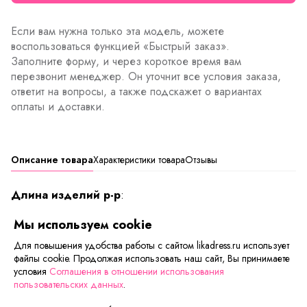
Если вам нужна только эта модель, можете
воспользоваться функцией «Быстрый заказ».
Заполните форму, и через короткое время вам
перезвонит менеджер. Он уточнит все условия заказа,
ответит на вопросы, а также подскажет о вариантах
оплаты и доставки.
Описание товара
Характеристики товара
Отзывы
Длина изделий р-р
:
40/42 - 57 см, 44/46 - 59 см, 48/50 - 61 см, 52/54 - 63
Мы используем cookie
см.
Для повышения удобства работы с сайтом likadress.ru использует
Женская майка-борцовка на широких бретелях из
файлы cookie. Продолжая использовать наш сайт, Вы принимаете
качественной вискозы с добавлением лайкры.
условия
Соглашения в отношении использования
пользовательских данных
.
Квадратный вырез горловины. Майка в камуфляжный
рисунок на ткани.