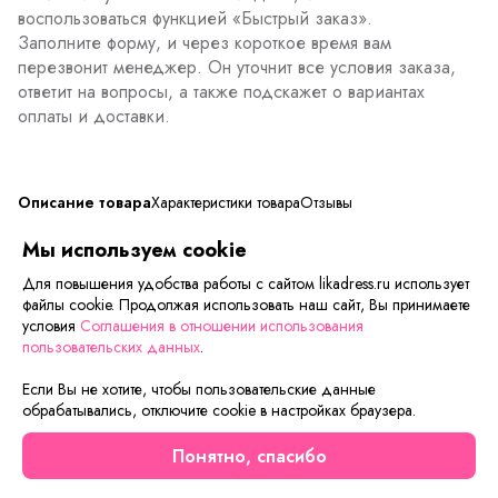
воспользоваться функцией «Быстрый заказ».
Заполните форму, и через короткое время вам
перезвонит менеджер. Он уточнит все условия заказа,
ответит на вопросы, а также подскажет о вариантах
оплаты и доставки.
Описание товара
Характеристики товара
Отзывы
Мы используем cookie
товар уценен в виду незначительного брака
Для повышения удобства работы с сайтом likadress.ru использует
файлы cookie. Продолжая использовать наш сайт, Вы принимаете
Сейчас на сайте смотрят
условия
Соглашения в отношении использования
пользовательских данных
.
Если Вы не хотите, чтобы пользовательские данные
Шок-цена
Новинка
обрабатывались, отключите cookie в настройках браузера.
Премиум
Понятно, спасибо