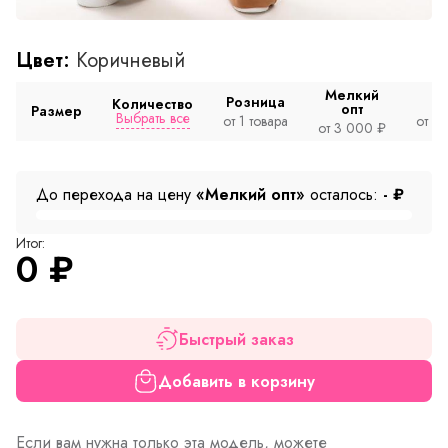
Цвет:
Коричневый
Мелкий
Розница
Количество
опт
Размер
Выбрать все
от 1 товара
от 2
от 3 000 ₽
До перехода на цену
«Мелкий опт»
осталось:
-
₽
Итог:
0
₽
Быстрый заказ
Добавить в корзину
Если вам нужна только эта модель, можете