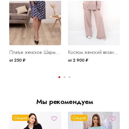
Платье женское Шармель Арт. 3687
Костюм женский вязаный Конфетти Б Арт. 9822
от 250 ₽
от 2 900 ₽
о
Мы рекомендуем
Скидка
Скидка