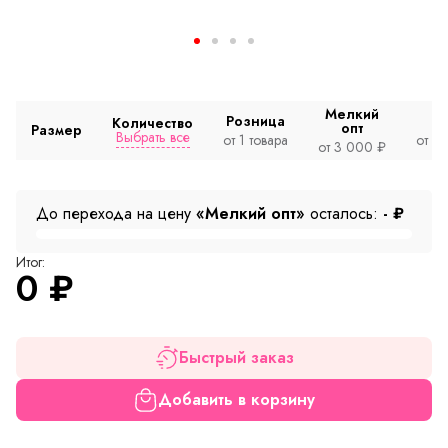
Мелкий
Розница
Количество
опт
Размер
Выбрать все
от 1 товара
от 2
от 3 000 ₽
До перехода на цену
«Мелкий опт»
осталось:
-
₽
Итог:
0
₽
Быстрый заказ
Добавить в корзину