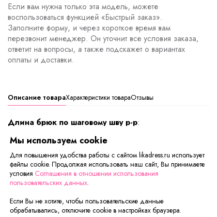
Если вам нужна только эта модель, можете
воспользоваться функцией «Быстрый заказ».
Заполните форму, и через короткое время вам
перезвонит менеджер. Он уточнит все условия заказа,
ответит на вопросы, а также подскажет о вариантах
оплаты и доставки.
Описание товара
Характеристики товара
Отзывы
Длина брюк по шаговому шву р-р
:
40-42-73 см.,
Мы используем cookie
44-46-74 см.,
48-50-78 см.,
Для повышения удобства работы с сайтом likadress.ru использует
файлы cookie. Продолжая использовать наш сайт, Вы принимаете
52-54-80 см.,
условия
Соглашения в отношении использования
56-58 и далее -82 см.
пользовательских данных
.
Если Вы не хотите, чтобы пользовательские данные
Сейчас на сайте смотрят
обрабатывались, отключите cookie в настройках браузера.