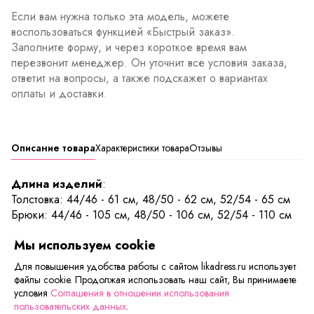
Если вам нужна только эта модель, можете
воспользоваться функцией «Быстрый заказ».
Заполните форму, и через короткое время вам
перезвонит менеджер. Он уточнит все условия заказа,
ответит на вопросы, а также подскажет о вариантах
оплаты и доставки.
Описание товара
Характеристики товара
Отзывы
Длина изделий
:
Толстовка: 44/46 - 61 см, 48/50 - 62 см, 52/54 - 65 см
Брюки: 44/46 - 105 см, 48/50 - 106 см, 52/54 - 110 см
Мы используем cookie
Мягкий удобный и теплый костюм с капюшоном
придется, как нельзя кстати, во времена межсезонья.
Для повышения удобства работы с сайтом likadress.ru использует
Толстовка и брюки на манжетах, что придают особе
файлы cookie. Продолжая использовать наш сайт, Вы принимаете
удобство в носке. Также в тёплых карманах толстовки или
условия
Соглашения в отношении использования
пользовательских данных
.
брюк можно согреть свои ручки. Принт с медвежонком