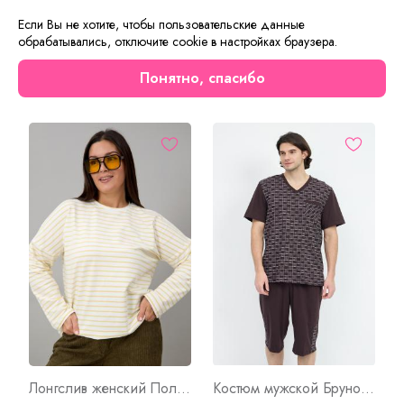
придает неповторимость костюму и поднимает
Если Вы не хотите, чтобы пользовательские данные
настроение.
обрабатывались, отключите cookie в настройках браузера.
Понятно, спасибо
Сейчас на сайте смотрят
Лонгслив женский Полоса Ж Арт. 10555
Костюм мужской Бруно К Арт. 9224