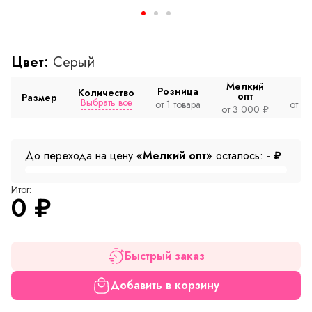
Цвет:
Серый
Мелкий
Розница
Количество
опт
Размер
Выбрать все
от 1 товара
от 2
от 3 000 ₽
До перехода на цену
«Мелкий опт»
осталось:
-
₽
Итог:
0
₽
Быстрый заказ
Добавить в корзину