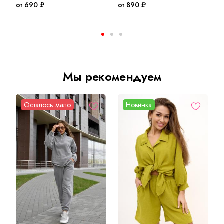
от 690 ₽
от 890 ₽
о
Мы рекомендуем
Осталось мало
Новинка