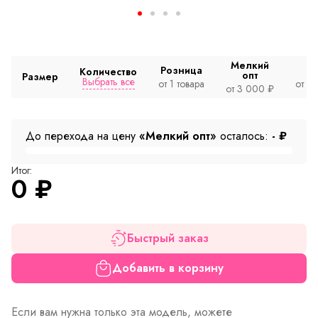
Мелкий
Розница
Количество
опт
Размер
Выбрать все
от 1 товара
от 2
от 3 000 ₽
До перехода на цену
«Мелкий опт»
осталось:
-
₽
Итог:
0
₽
Быстрый заказ
Добавить в корзину
Если вам нужна только эта модель, можете