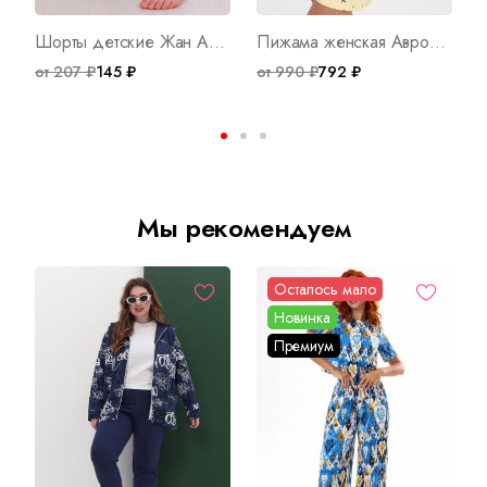
Шорты детские Жан Арт. 1004
Пижама женская Аврора В Арт. 8267
от 207 ₽
145 ₽
от 990 ₽
792 ₽
о
Мы рекомендуем
Осталось мало
Новинка
Премиум