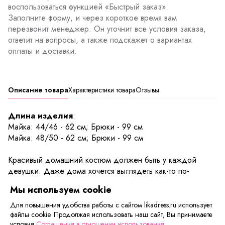
воспользоваться функцией «Быстрый заказ».
Заполните форму, и через короткое время вам
перезвонит менеджер. Он уточнит все условия заказа,
ответит на вопросы, а также подскажет о вариантах
оплаты и доставки.
Описание товара
Характеристики товара
Отзывы
Длина изделия
:
Майка: 44/46 - 62 см; Брюки - 99 см
Майка: 48/50 - 62 см; Брюки - 99 см
Красивый домашний костюм должен быть у каждой
девушки. Даже дома хочется выглядеть как-то по-
особенному. В костюме Рубик вы будете выглядеть
Мы используем cookie
самым необычным образом. Комплект состоит из
вискозной майки на широких бретелях и хлопковых
Для повышения удобства работы с сайтом likadress.ru использует
файлы cookie. Продолжая использовать наш сайт, Вы принимаете
длинных брюк. Майка прямого кроя, достаточно
условия
Соглашения в отношении использования