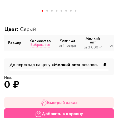
Цвет:
Серый
Мелкий
Розница
Количество
опт
Размер
Выбрать все
от 1 товара
от 2
от 3 000 ₽
До перехода на цену
«Мелкий опт»
осталось:
-
₽
Итог:
0
₽
Быстрый заказ
Добавить в корзину