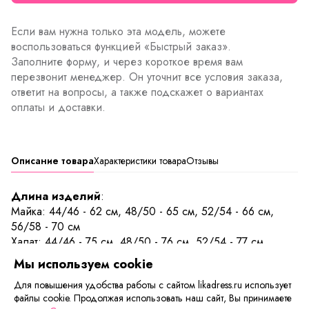
Если вам нужна только эта модель, можете
воспользоваться функцией «Быстрый заказ».
Заполните форму, и через короткое время вам
перезвонит менеджер. Он уточнит все условия заказа,
ответит на вопросы, а также подскажет о вариантах
оплаты и доставки.
Описание товара
Характеристики товара
Отзывы
Длина изделий
:
Майка: 44/46 - 62 см, 48/50 - 65 см, 52/54 - 66 см,
56/58 - 70 см
Халат: 44/46 - 75 см, 48/50 - 76 см, 52/54 - 77 см,
56/58 - 79 см
Мы используем cookie
Брюки: 44/46 - 100 см, 48/50 - 101 см, 52/54 - 102 см,
Для повышения удобства работы с сайтом likadress.ru использует
56/58 - 103 см
файлы cookie. Продолжая использовать наш сайт, Вы принимаете