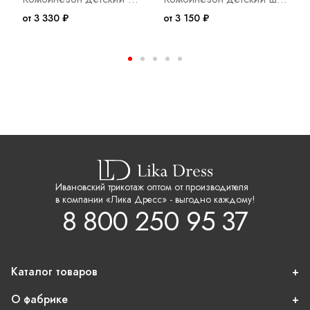
от 3 330 ₽
от 3 150 ₽
о
Ивановский трикотаж оптом от производителя
в компании «Лика Дресс» - выгодно каждому!
8 800 250 95 37
Каталог товаров
О фабрике