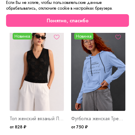
Если Вы не хотите, чтобы пользовательские данные
обрабатывались, отключите cookie в настройках браузера.
Сейчас на сайте смотрят
Понятно, спасибо
Новинка
Новинка
Топ женский вязаный Лето Ч Арт. 10751
Футболка женская Трейси Д/Р Г Арт. 10753
от 828 ₽
от 750 ₽
о