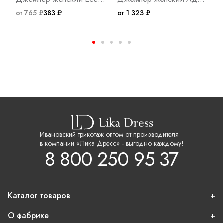
от 765 ₽
383 ₽
от 1 323 ₽
о
Ивановский трикотаж оптом от производителя
в компании «Лика Дресс» - выгодно каждому!
8 800 250 95 37
Каталог товаров
О фабрике