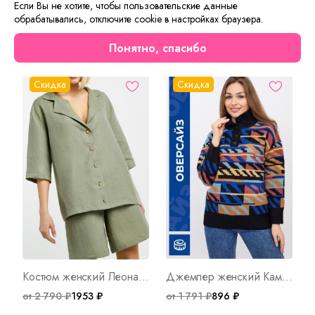
Если Вы не хотите, чтобы пользовательские данные
обрабатывались, отключите cookie в настройках браузера.
Сейчас на сайте смотрят
Понятно, спасибо
Скидка
Скидка
Костюм женский Леона Арт. 8165
Джемпер женский Камилла С Арт. 8994
от 2 790 ₽
1953 ₽
от 1 791 ₽
896 ₽
о