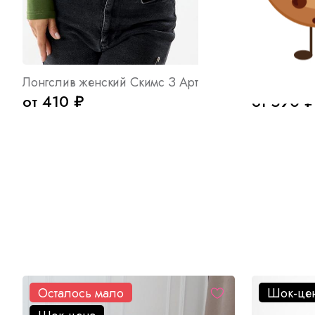
Лонгслив женский Скимс З Арт. 10616
Платье жен
от 410 ₽
от 590 ₽
Осталось мало
Шок-це