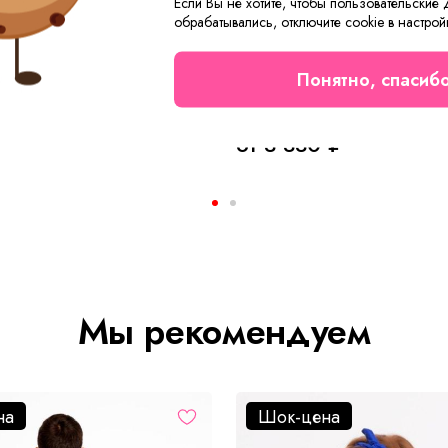
Если Вы не хотите, чтобы пользовательские
обрабатывались, отключите cookie в настрой
Понятно, спасиб
ское Ветерок А Арт. 9024
Комбинезон детский №16 Б
от 3 330 ₽
Мы рекомендуем
на
Шок-цена