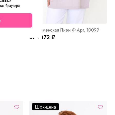
 данные
ках браузера.
о
 Арт. 8055
Блуза женская Лиэн Ф Арт. 10099
от 1 172 ₽
Шок-цена