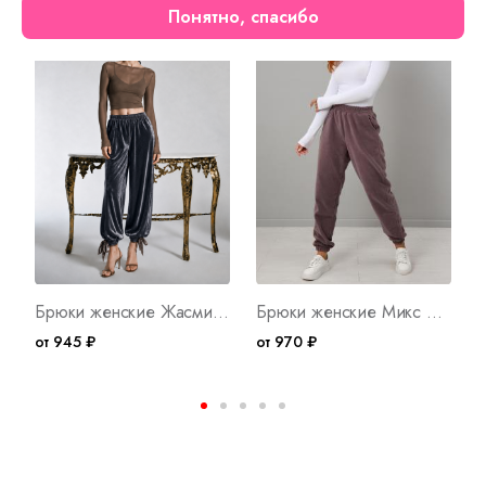
Понятно, спасибо
Новинка
Брюки женские Жасмин ТС Арт. 10764
Брюки женские Микс Д WB Арт. 10537
от 945 ₽
от 970 ₽
о