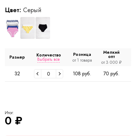
Цвет:
Серый
Мелкий
Розница
Количество
опт
Размер
Выбрать все
от 1 товара
от
от 3 000 ₽
32
108 руб.
70 руб.
Итог:
0
₽