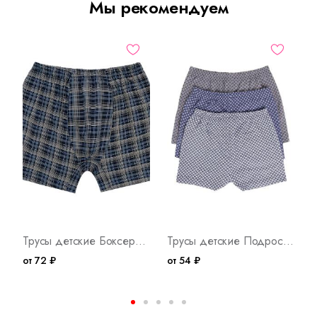
Мы рекомендуем
Трусы детские Боксеры К Арт. 7394
Трусы детские Подростковые Арт. 1264
от 72 ₽
от 54 ₽
о