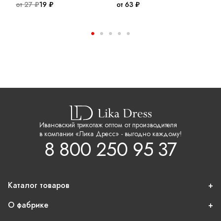
от 27 ₽
19 ₽
от 63 ₽
о
Ивановский трикотаж оптом от производителя
в компании «Лика Дресс» - выгодно каждому!
8 800 250 95 37
Каталог товаров
О фабрике