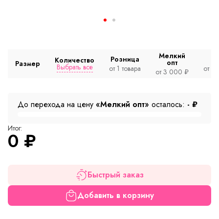
Мелкий
Розница
Количество
опт
Размер
Выбрать все
от 1 товара
от 2
от 3 000 ₽
До перехода на цену
«Мелкий опт»
осталось:
-
₽
Итог:
0
₽
Быстрый заказ
Добавить в корзину