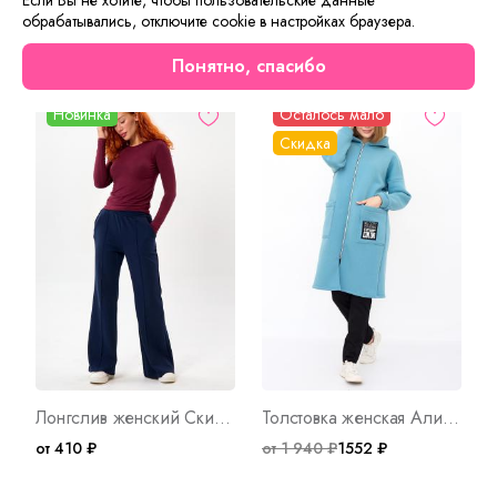
обрабатывались, отключите cookie в настройках браузера.
Сейчас на сайте смотрят
Понятно, спасибо
Новинка
Осталось мало
Скидка
Лонгслив женский Скимс Б Арт. 10773
Толстовка женская Алина Арт. 8677
от 410 ₽
от 1 940 ₽
1552 ₽
о