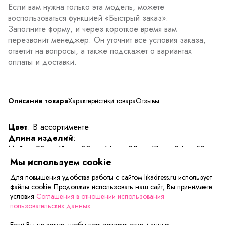
Если вам нужна только эта модель, можете
воспользоваться функцией «Быстрый заказ».
Заполните форму, и через короткое время вам
перезвонит менеджер. Он уточнит все условия заказа,
ответит на вопросы, а также подскажет о вариантах
оплаты и доставки.
Описание товара
Характеристики товара
Отзывы
Цвет
: В ассортименте
Длина изделий
:
Майка: 28р - 41 см, 30р - 44 см, 32р - 47 см, 34р - 50
см, 36р - 53 см.
Мы используем cookie
Трусы: 28р - 8 см, 30р - 8,5 см, 32р - 9 см, 34р - 10 см,
Для повышения удобства работы с сайтом likadress.ru использует
36р - 10,5 см.
файлы cookie. Продолжая использовать наш сайт, Вы принимаете
условия
Соглашения в отношении использования
Детский комплект нижнего белья. В комплекте майка и
пользовательских данных
.
трисуки из 100% хлопка. Трусики на поясной резинке.
Если Вы не хотите, чтобы пользовательские данные