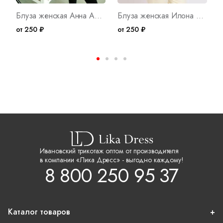
Блуза женская Анна Арт. 127
Блуза женская Илона Арт. 2370
от 250 ₽
от 250 ₽
о
Ивановский трикотаж оптом от производителя
в компании «Лика Дресс» - выгодно каждому!
8 800 250 95 37
Каталог товаров