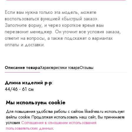
Если вам нужна только эта модель, можете
воспользоваться функцией «Быстрый заказ».
Заполните форму, и через короткое время вам
перезвонит менеджер. Он уточнит все условия заказа,
ответит на вопросы, а также подскажет о вариантах
оплаты и доставки.
Описание товара
Характеристики товара
Отзывы
Длина изделий р-р
:
44/46 - 61 см
48/50 - 61 см
Мы используем cookie
52/54 - 62 см
56/58 - 64 см
Для повышения удобства работы с сайтом likadress.ru использует
файлы cookie. Продолжая использовать наш сайт, Вы принимаете
Отличная футболка на каждый день, с широким
условия
Соглашения в отношении использования
горловым вырезом. Одновременно комфортно и
пользовательских данных
.