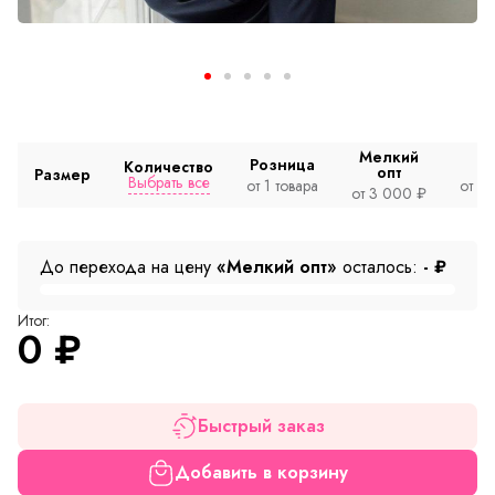
Мелкий
Розница
Количество
опт
Размер
Выбрать все
от 1 товара
от 2
от 3 000 ₽
До перехода на цену
«Мелкий опт»
осталось:
-
₽
Итог:
0
₽
Быстрый заказ
Добавить в корзину