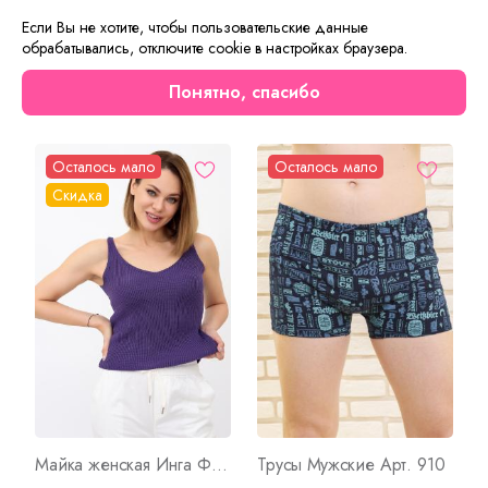
красиво. Оригинальный рисунок обращает на себя
Если Вы не хотите, чтобы пользовательские данные
внимание.
обрабатывались, отключите cookie в настройках браузера.
Понятно, спасибо
Сейчас на сайте смотрят
Осталось мало
Осталось мало
Скидка
Майка женская Инга Ф Арт. 8787
Трусы Мужские Арт. 910