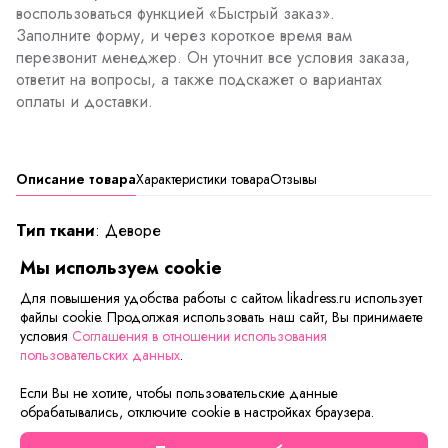
воспользоваться функцией «Быстрый заказ».
Заполните форму, и через короткое время вам
перезвонит менеджер. Он уточнит все условия заказа,
ответит на вопросы, а также подскажет о вариантах
оплаты и доставки.
Описание товара
Характеристики товара
Отзывы
Тип ткани
: Деворе
Мы используем cookie
Лёгкая футболка свободного силуэта с цельнокроенным
коротким рукавом. Полочку украшает принт. Горловой
Для повышения удобства работы с сайтом likadress.ru использует
файлы cookie. Продолжая использовать наш сайт, Вы принимаете
вырез круглый.
условия
Соглашения в отношении использования
пользовательских данных
.
Сейчас на сайте смотрят
Если Вы не хотите, чтобы пользовательские данные
обрабатывались, отключите cookie в настройках браузера.
Осталось мало
Новинка