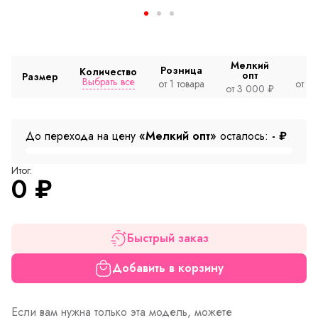
Мелкий
Розница
Количество
опт
Размер
Выбрать все
от 1 товара
от 2
от 3 000 ₽
До перехода на цену
«Мелкий опт»
осталось:
-
₽
Итог:
0
₽
Быстрый заказ
Добавить в корзину
Если вам нужна только эта модель, можете