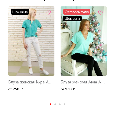
Шок-цена
Осталось мало
Шок-цена
Блуза женская Кира Арт. 2646
Блуза женская Анна Арт. 127
от 250 ₽
от 250 ₽
о