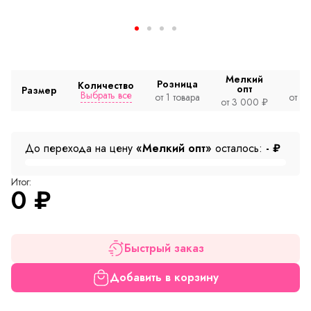
Мелкий
Розница
Количество
опт
Размер
Выбрать все
от 1 товара
от 2
от 3 000 ₽
До перехода на цену
«Мелкий опт»
осталось:
-
₽
Итог:
0
₽
Быстрый заказ
Добавить в корзину