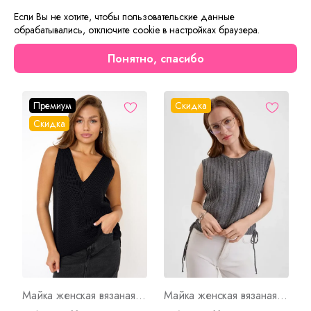
Если Вы не хотите, чтобы пользовательские данные
обрабатывались, отключите cookie в настройках браузера.
Понятно, спасибо
Сейчас на сайте смотрят
Премиум
Скидка
Скидка
Майка женская вязаная Ч Арт. 10149
Майка женская вязаная со шнуровкой С Арт. 10127