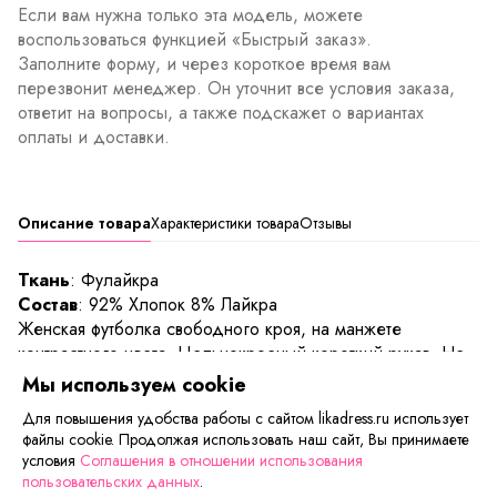
Если вам нужна только эта модель, можете
воспользоваться функцией «Быстрый заказ».
Заполните форму, и через короткое время вам
перезвонит менеджер. Он уточнит все условия заказа,
ответит на вопросы, а также подскажет о вариантах
оплаты и доставки.
Описание товара
Характеристики товара
Отзывы
Ткань
: Фулайкра
Состав
: 92% Хлопок 8% Лайкра
Женская футболка свободного кроя, на манжете
контрастного цвета. Цельнокроеный короткий рукав. Не
только удобная, но и необычная в своём исполнении
Мы используем cookie
модель футболки. Всё внимание притягивает мелкий
Для повышения удобства работы с сайтом likadress.ru использует
принт на груди.
файлы cookie. Продолжая использовать наш сайт, Вы принимаете
Длина изделия р-р:
условия
Соглашения в отношении использования
44/46 - 62 см, 48/50 - 63 см, 52/54 - 64 см, 56/58 - 65 см
пользовательских данных
.