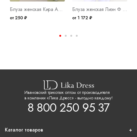
Блуза женская Кира Арт. 2646
Блуза женская Лиэн Ф Арт. 10099
от 250 ₽
от 1 172 ₽
о
Ивановский трикотаж оптом от производителя
в компании «Лика Дресс» - выгодно каждому!
8 800 250 95 37
Каталог товаров